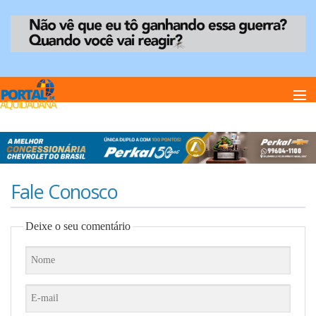
Home
Notï¿½cias
Fale Conosco
Deixe o seu comentário
Anuncie
Anuncie