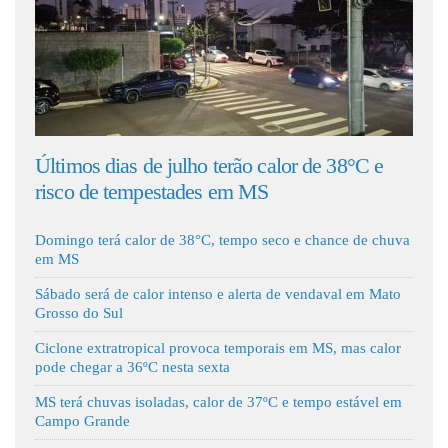
Fale Conosco
julho terão calor de 38°C e
Tempestades se distanci
tades em MS
cidades de MS podem reg
Domingo terá calor de 38°C, tempo seco e chance de chuva
em MS
Sábado será de calor intenso e alerta de vendaval em Mato
Grosso do Sul
Ciclone extratropical provoca temporais em MS, mas calor
pode chegar a 36ºC nesta sexta
MS terá chuvas isoladas, calor de 37ºC e tempo estável em
Campo Grande