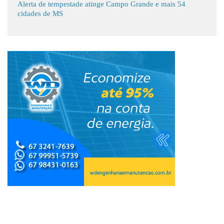
Alerta de tempestade atinge Campo Grande e mais 54
cidades de MS