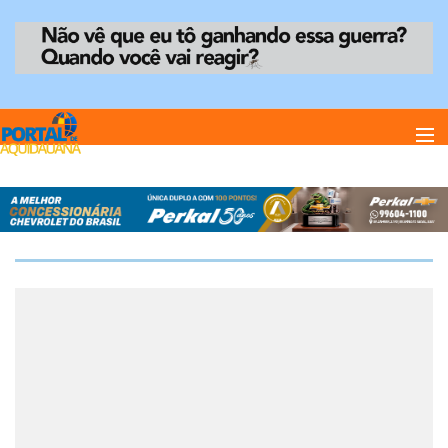
Home
Notï¿½cias
1
de
0
Anuncie
Anuncie