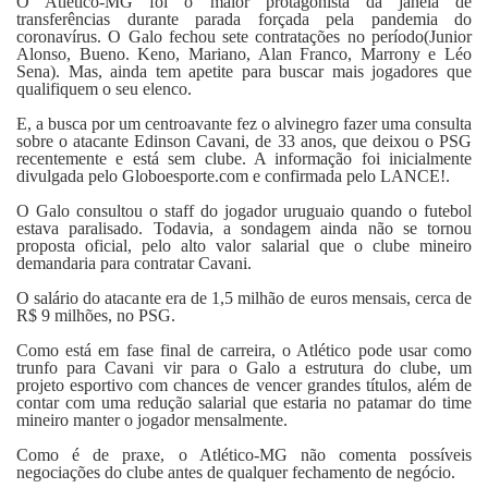
O Atlético-MG foi o maior protagonista da janela de
Fale Conosco
transferências durante parada forçada pela pandemia do
coronavírus. O Galo fechou sete contratações no período(Junior
Alonso, Bueno. Keno, Mariano, Alan Franco, Marrony e Léo
Sena). Mas, ainda tem apetite para buscar mais jogadores que
qualifiquem o seu elenco.
E, a busca por um centroavante fez o alvinegro fazer uma consulta
sobre o atacante Edinson Cavani, de 33 anos, que deixou o PSG
recentemente e está sem clube. A informação foi inicialmente
divulgada pelo Globoesporte.com e confirmada pelo LANCE!.
O Galo consultou o staff do jogador uruguaio quando o futebol
estava paralisado. Todavia, a sondagem ainda não se tornou
proposta oficial, pelo alto valor salarial que o clube mineiro
demandaria para contratar Cavani.
O salário do atacante era de 1,5 milhão de euros mensais, cerca de
R$ 9 milhões, no PSG.
Como está em fase final de carreira, o Atlético pode usar como
trunfo para Cavani vir para o Galo a estrutura do clube, um
projeto esportivo com chances de vencer grandes títulos, além de
contar com uma redução salarial que estaria no patamar do time
mineiro manter o jogador mensalmente.
Como é de praxe, o Atlético-MG não comenta possíveis
negociações do clube antes de qualquer fechamento de negócio.