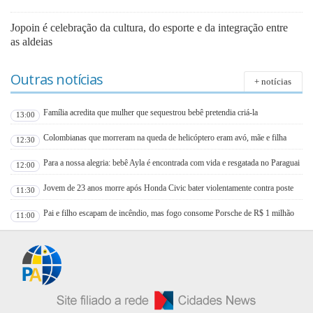
Jopoin é celebração da cultura, do esporte e da integração entre
as aldeias
Outras notícias
+ notícias
Família acredita que mulher que sequestrou bebê pretendia criá-la
13:00
Colombianas que morreram na queda de helicóptero eram avó, mãe e filha
12:30
Para a nossa alegria: bebê Ayla é encontrada com vida e resgatada no Paraguai
12:00
Jovem de 23 anos morre após Honda Civic bater violentamente contra poste
11:30
Pai e filho escapam de incêndio, mas fogo consome Porsche de R$ 1 milhão
11:00