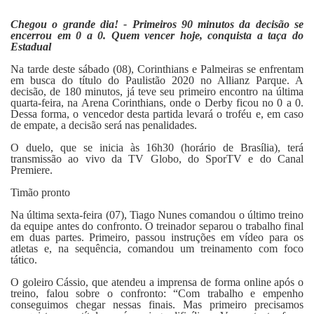
Fale Conosco
Chegou o grande dia! - Primeiros 90 minutos da decisão se
encerrou em 0 a 0. Quem vencer hoje, conquista a taça do
Estadual
Na tarde deste sábado (08), Corinthians e Palmeiras se enfrentam
em busca do título do Paulistão 2020 no Allianz Parque. A
decisão, de 180 minutos, já teve seu primeiro encontro na última
quarta-feira, na Arena Corinthians, onde o Derby ficou no 0 a 0.
Dessa forma, o vencedor desta partida levará o troféu e, em caso
de empate, a decisão será nas penalidades.
O duelo, que se inicia às 16h30 (horário de Brasília), terá
transmissão ao vivo da TV Globo, do SporTV e do Canal
Premiere.
Timão pronto
Na última sexta-feira (07), Tiago Nunes comandou o último treino
da equipe antes do confronto. O treinador separou o trabalho final
em duas partes. Primeiro, passou instruções em vídeo para os
atletas e, na sequência, comandou um treinamento com foco
tático.
O goleiro Cássio, que atendeu a imprensa de forma online após o
treino, falou sobre o confronto: “Com trabalho e empenho
conseguimos chegar nessas finais. Mas primeiro precisamos