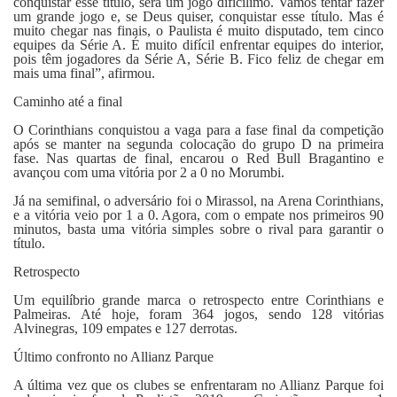
conquistar esse título, será um jogo dificílimo. Vamos tentar fazer
um grande jogo e, se Deus quiser, conquistar esse título. Mas é
muito chegar nas finais, o Paulista é muito disputado, tem cinco
equipes da Série A. É muito difícil enfrentar equipes do interior,
pois têm jogadores da Série A, Série B. Fico feliz de chegar em
mais uma final”, afirmou.
Caminho até a final
O Corinthians conquistou a vaga para a fase final da competição
após se manter na segunda colocação do grupo D na primeira
fase. Nas quartas de final, encarou o Red Bull Bragantino e
avançou com uma vitória por 2 a 0 no Morumbi.
Já na semifinal, o adversário foi o Mirassol, na Arena Corinthians,
e a vitória veio por 1 a 0. Agora, com o empate nos primeiros 90
minutos, basta uma vitória simples sobre o rival para garantir o
título.
Retrospecto
Um equilíbrio grande marca o retrospecto entre Corinthians e
Palmeiras. Até hoje, foram 364 jogos, sendo 128 vitórias
Alvinegras, 109 empates e 127 derrotas.
Último confronto no Allianz Parque
A última vez que os clubes se enfrentaram no Allianz Parque foi