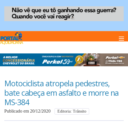
Home
Notï¿½cias
Motociclista atropela pedestres,
bate cabeça em asfalto e morre na
Anuncie
MS-384
Publicado em 20/12/2020
Editoria: Trânsito
Anuncie