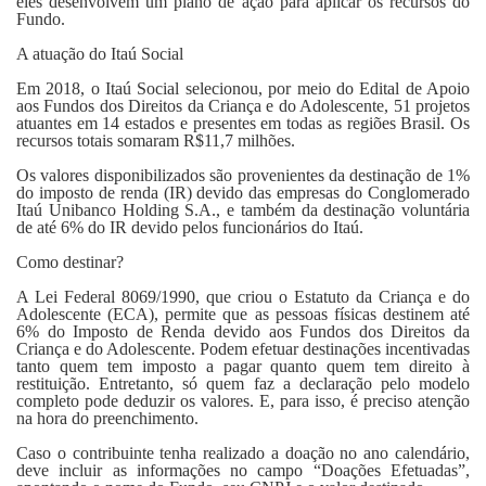
eles desenvolvem um plano de ação para aplicar os recursos do
Fundo.
A atuação do Itaú Social
Em 2018, o Itaú Social selecionou, por meio do Edital de Apoio
aos Fundos dos Direitos da Criança e do Adolescente, 51 projetos
atuantes em 14 estados e presentes em todas as regiões Brasil. Os
recursos totais somaram R$11,7 milhões.
Os valores disponibilizados são provenientes da destinação de 1%
do imposto de renda (IR) devido das empresas do Conglomerado
Itaú Unibanco Holding S.A., e também da destinação voluntária
de até 6% do IR devido pelos funcionários do Itaú.
Como destinar?
A Lei Federal 8069/1990, que criou o Estatuto da Criança e do
Adolescente (ECA), permite que as pessoas físicas destinem até
6% do Imposto de Renda devido aos Fundos dos Direitos da
Criança e do Adolescente. Podem efetuar destinações incentivadas
tanto quem tem imposto a pagar quanto quem tem direito à
restituição. Entretanto, só quem faz a declaração pelo modelo
completo pode deduzir os valores. E, para isso, é preciso atenção
na hora do preenchimento.
Caso o contribuinte tenha realizado a doação no ano calendário,
deve incluir as informações no campo “Doações Efetuadas”,