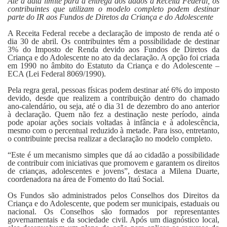
Até a data limite para a entrega dos dados à Receita Federal, os
Fale Conosco
contribuintes que utilizam o modelo completo podem destinar
parte do IR aos Fundos de Diretos da Criança e do Adolescente
A Receita Federal recebe a declaração de imposto de renda até o
dia 30 de abril. Os contribuintes têm a possibilidade de destinar
3% do Imposto de Renda devido aos Fundos de Diretos da
Criança e do Adolescente no ato da declaração. A opção foi criada
em 1990 no âmbito do Estatuto da Criança e do Adolescente –
ECA (Lei Federal 8069/1990).
Pela regra geral, pessoas físicas podem destinar até 6% do imposto
devido, desde que realizem a contribuição dentro do chamado
ano-calendário, ou seja, até o dia 31 de dezembro do ano anterior
à declaração. Quem não fez a destinação neste período, ainda
pode apoiar ações sociais voltadas à infância e à adolescência,
mesmo com o percentual reduzido à metade. Para isso, entretanto,
o contribuinte precisa realizar a declaração no modelo completo.
“Este é um mecanismo simples que dá ao cidadão a possibilidade
de contribuir com iniciativas que promovem e garantem os direitos
de crianças, adolescentes e jovens”, destaca a Milena Duarte,
coordenadora na área de Fomento do Itaú Social.
Os Fundos são administrados pelos Conselhos dos Direitos da
Criança e do Adolescente, que podem ser municipais, estaduais ou
nacional. Os Conselhos são formados por representantes
governamentais e da sociedade civil. Após um diagnóstico local,