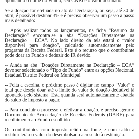
apontando o nome do Fundo, seu CNPJ e o valor destinado.
Se a doação for efetuada no ato da Declaração, ou seja, até 30 de
abril, é possível destinar 3% e é preciso observar um passo a passo
mais detalhado:
-- Após realizar todos os lançamentos, na ficha “Resumo da
Declaração” encontra-se a aba “Doações Diretamente na
Declaração – ECA”. No lado direito da tela estará o “valor
disponível para doação”, calculado automaticamente pelo
programa da Receita Federal. Este é o recurso que o contribuinte
pode doar ao Fundo e deduzir do IR devido.
-- Ainda na aba “Doações Diretamente na Declaração – ECA”
deve ser selecionado o “Tipo de Fundo” entre as opções Nacional,
Estadual/Distrito Federal ou Municipal.
-- Feita a escolha, o próximo passo é digitar no campo “Valor” o
total que deseja doar, até o limite do valor de doação dedutível já
apontado pelo sistema. Esta quantia será automaticamente abatida
do saldo de imposto a pagar.
-- Para concluir o processo e efetivar a doação, é preciso gerar o
Documento de Arrecadação de Receitas Federais (DARF) para
recolhimento ao Fundo escolhido.
Os contribuintes com imposto retido na fonte e com saldo a
restituir terão o valor do desembolsado acrescido à restituição.