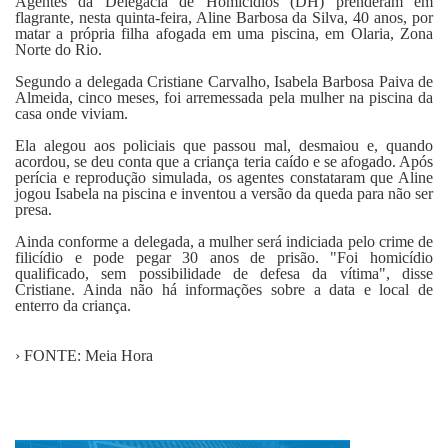
Agentes da Delegacia de Homicídios (DH) prenderam em
Fale Conosco
flagrante, nesta quinta-feira, Aline Barbosa da Silva, 40 anos, por
matar a própria filha afogada em uma piscina, em Olaria, Zona
Norte do Rio.
Segundo a delegada Cristiane Carvalho, Isabela Barbosa Paiva de
Almeida, cinco meses, foi arremessada pela mulher na piscina da
casa onde viviam.
Ela alegou aos policiais que passou mal, desmaiou e, quando
acordou, se deu conta que a criança teria caído e se afogado. Após
perícia e reprodução simulada, os agentes constataram que Aline
jogou Isabela na piscina e inventou a versão da queda para não ser
presa.
Ainda conforme a delegada, a mulher será indiciada pelo crime de
filicídio e pode pegar 30 anos de prisão. "Foi homicídio
qualificado, sem possibilidade de defesa da vítima", disse
Cristiane. Ainda não há informações sobre a data e local de
enterro da criança.
› FONTE: Meia Hora