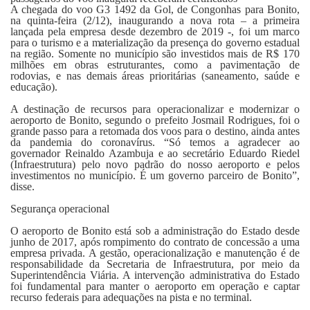
A chegada do voo G3 1492 da Gol, de Congonhas para Bonito,
na quinta-feira (2/12), inaugurando a nova rota – a primeira
lançada pela empresa desde dezembro de 2019 -, foi um marco
para o turismo e a materialização da presença do governo estadual
na região. Somente no município são investidos mais de R$ 170
milhões em obras estruturantes, como a pavimentação de
rodovias, e nas demais áreas prioritárias (saneamento, saúde e
educação).
A destinação de recursos para operacionalizar e modernizar o
aeroporto de Bonito, segundo o prefeito Josmail Rodrigues, foi o
grande passo para a retomada dos voos para o destino, ainda antes
da pandemia do coronavírus. “Só temos a agradecer ao
governador Reinaldo Azambuja e ao secretário Eduardo Riedel
(Infraestrutura) pelo novo padrão do nosso aeroporto e pelos
investimentos no município. É um governo parceiro de Bonito”,
disse.
Segurança operacional
O aeroporto de Bonito está sob a administração do Estado desde
junho de 2017, após rompimento do contrato de concessão a uma
empresa privada. A gestão, operacionalização e manutenção é de
responsabilidade da Secretaria de Infraestrutura, por meio da
Superintendência Viária. A intervenção administrativa do Estado
foi fundamental para manter o aeroporto em operação e captar
recurso federais para adequações na pista e no terminal.