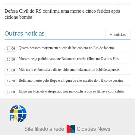
Defesa Civil do RS confirma uma morte e cinco feridos após
ciclone bomba
Outras notícias
+ notícias
Quatro pessoas morrem em queda de helicóptero no Rio de Janeiro
14:00
Moraes nega pedido para que Bolsonaro receba filhos no Dia dos Pais
13:30
Mãe narra emboscada e diz ter sido amarrada antes de bebê desaparecer
13:00
Boliviano morto pelo Bope era figura de alto escalão do tráfico de cocaína
12:30
Idoso em bicicleta é atropelado por motociclista que se filmava com celular
12:00