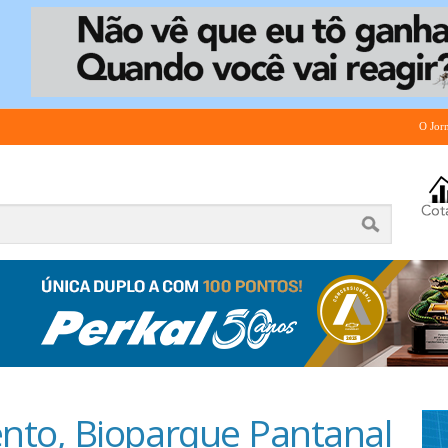
O Jor
to, Bioparque Pantanal