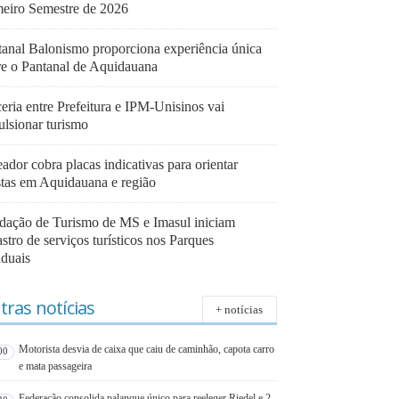
meiro Semestre de 2026
tanal Balonismo proporciona experiência única
re o Pantanal de Aquidauana
eria entre Prefeitura e IPM-Unisinos vai
ulsionar turismo
ador cobra placas indicativas para orientar
istas em Aquidauana e região
dação de Turismo de MS e Imasul iniciam
stro de serviços turísticos nos Parques
aduais
tras notícias
+ notícias
Motorista desvia de caixa que caiu de caminhão, capota carro
00
e mata passageira
Federação consolida palanque único para reeleger Riedel e 2