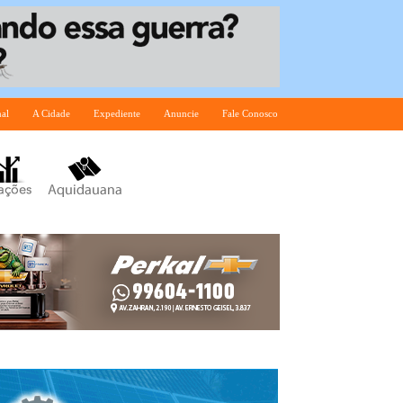
nal
A Cidade
Expediente
Anuncie
Fale Conosco