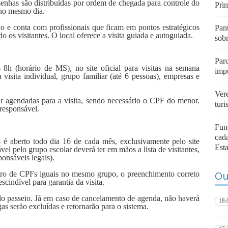
senhas são distribuídas por ordem de chegada para controle do
Pri
 no mesmo dia.
 e conta com profissionais que ficam em pontos estratégicos
Pan
o os visitantes. O local oferece a visita guiada e autoguiada.
sob
Parc
 8h (horário de MS), no site oficial para visitas na semana
imp
visita individual, grupo familiar (até 6 pessoas), empresas e
Vere
r agendadas para a visita, sendo necessário o CPF do menor.
tur
responsável.
Fun
cada
 é aberto todo dia 16 de cada mês, exclusivamente pelo site
Est
l pelo grupo escolar deverá ter em mãos a lista de visitantes,
onsáveis legais).
Ou
tro de CPFs iguais no mesmo grupo, o preenchimento correto
cindível para garantia da visita.
 do passeio. Já em caso de cancelamento de agenda, não haverá
18:
as serão excluídas e retornarão para o sistema.