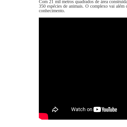
Com 21 mil metros quadrados de área construída,
350 espécies de animais. O complexo vai além 
conhecimento.