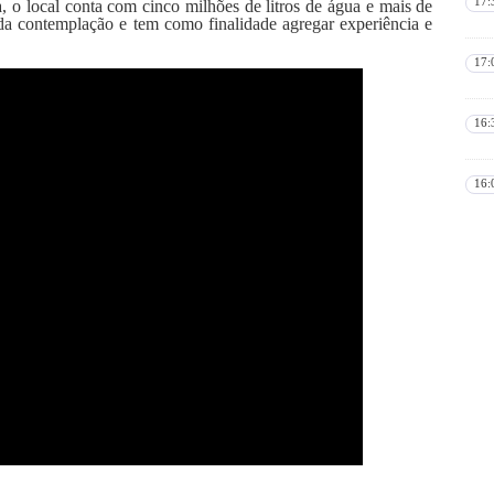
17:
 o local conta com cinco milhões de litros de água e mais de
da contemplação e tem como finalidade agregar experiência e
17:
16:
16: