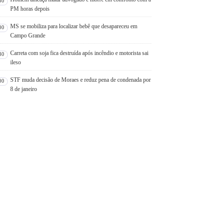
30
PM horas depois
MS se mobiliza para localizar bebê que desapareceu em
00
Campo Grande
Carreta com soja fica destruída após incêndio e motorista sai
30
ileso
STF muda decisão de Moraes e reduz pena de condenada por
00
8 de janeiro