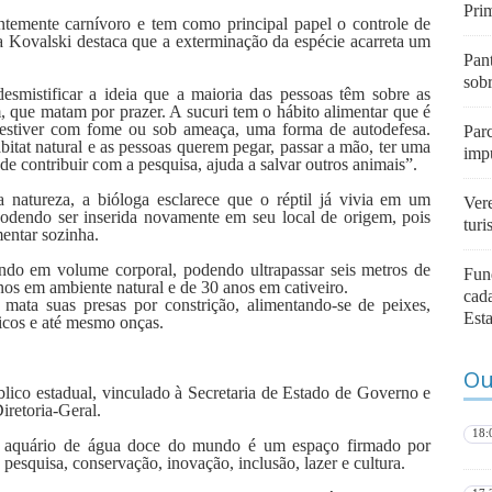
Pri
ntemente carnívoro e tem como principal papel o controle de
a Kovalski destaca que a exterminação da espécie acarreta um
Pan
sob
smistificar a ideia que a maioria das pessoas têm sobre as
, que matam por prazer. A sucuri tem o hábito alimentar que é
o estiver com fome ou sob ameaça, uma forma de autodefesa.
Parc
itat natural e as pessoas querem pegar, passar a mão, ter uma
imp
de contribuir com a pesquisa, ajuda a salvar outros animais”.
 natureza, a bióloga esclarece que o réptil já vivia em um
Vere
podendo ser inserida novamente em seu local de origem, pois
tur
mentar sozinha.
ndo em volume corporal, podendo ultrapassar seis metros de
Fun
os em ambiente natural e de 30 anos em cativeiro.
cada
a mata suas presas por constrição, alimentando-se de peixes,
Est
ticos e até mesmo onças.
Ou
ico estadual, vinculado à Secretaria de Estado de Governo e
retoria-Geral.
18:
 aquário de água doce do mundo é um espaço firmado por
 pesquisa, conservação, inovação, inclusão, lazer e cultura.