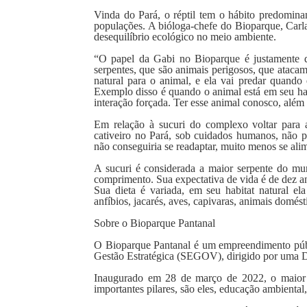
Vinda do Pará, o réptil tem o hábito predomina
populações. A bióloga-chefe do Bioparque, Carl
desequilíbrio ecológico no meio ambiente.
“O papel da Gabi no Bioparque é justamente de
serpentes, que são animais perigosos, que atacam
natural para o animal, e ela vai predar quand
Exemplo disso é quando o animal está em seu hab
interação forçada. Ter esse animal conosco, além 
Em relação à sucuri do complexo voltar para a
cativeiro no Pará, sob cuidados humanos, não 
não conseguiria se readaptar, muito menos se ali
A sucuri é considerada a maior serpente do mu
comprimento. Sua expectativa de vida é de dez an
Sua dieta é variada, em seu habitat natural el
anfíbios, jacarés, aves, capivaras, animais domés
Sobre o Bioparque Pantanal
O Bioparque Pantanal é um empreendimento públ
Gestão Estratégica (SEGOV), dirigido por uma Di
Inaugurado em 28 de março de 2022, o maior
importantes pilares, são eles, educação ambiental,