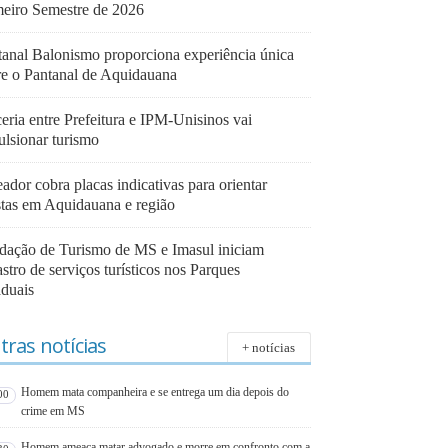
meiro Semestre de 2026
tanal Balonismo proporciona experiência única
re o Pantanal de Aquidauana
eria entre Prefeitura e IPM-Unisinos vai
ulsionar turismo
ador cobra placas indicativas para orientar
istas em Aquidauana e região
dação de Turismo de MS e Imasul iniciam
stro de serviços turísticos nos Parques
aduais
tras notícias
+ notícias
Homem mata companheira e se entrega um dia depois do
00
crime em MS
Homem ameaça matar advogado e morre em confronto com a