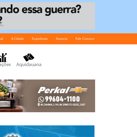
nal
A Cidade
Expediente
Anuncie
Fale Conosco