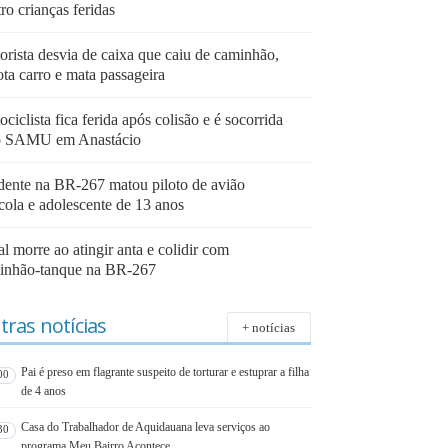
ro crianças feridas
orista desvia de caixa que caiu de caminhão,
ta carro e mata passageira
ciclista fica ferida após colisão e é socorrida
o SAMU em Anastácio
dente na BR-267 matou piloto de avião
cola e adolescente de 13 anos
l morre ao atingir anta e colidir com
inhão-tanque na BR-267
tras notícias
+ notícias
Pai é preso em flagrante suspeito de torturar e estuprar a filha
00
de 4 anos
Casa do Trabalhador de Aquidauana leva serviços ao
30
programa Meu Bairro Acontece