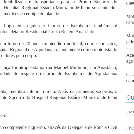
Imobilizada e transportada para o Pronto Socorro do
quat
Hospital Regional Estácio Muniz onde ficou sob cuidados
médicos da equipe de plantão.
Mot
capo
Logo em seguida o Corpo de Bombeiros também foi
motocicleta no Residencial Cristo Rei em Anastácio.
Moto
pel
em torno de 20 anos foi atendido no local, com escoriações,
spital Regional de Aquidauana, juntamente com o motorista do
Aci
 e dores pelo corpo.
agrí
iança foi atropelada na rua Manoel Murtinho, em Anastácio,
nidade de resgate do Corpo de Bombeiros de Aquidauana
Casa
cam
bula, membro inferior direito. Após os primeiros socorros, o
Ou
ronto Socorro do Hospital Regional Estácio Muniz onde ficou
18:
 Gol.
do competente inquérito, através da Delegacia de Polícia Civil
17: