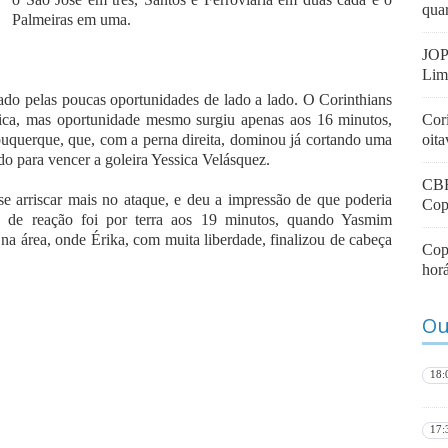
quar
Palmeiras em uma.
JOP
Lim
ado pelas poucas oportunidades de lado a lado. O Corinthians
nica, mas oportunidade mesmo surgiu apenas aos 16 minutos,
Cori
buquerque, que, com a perna direita, dominou já cortando uma
oit
o para vencer a goleira Yessica Velásquez.
CBF
se arriscar mais no ataque, e deu a impressão de que poderia
Cop
e de reação foi por terra aos 19 minutos, quando Yasmim
 na área, onde Érika, com muita liberdade, finalizou de cabeça
Copa
horá
Ou
18:
17: