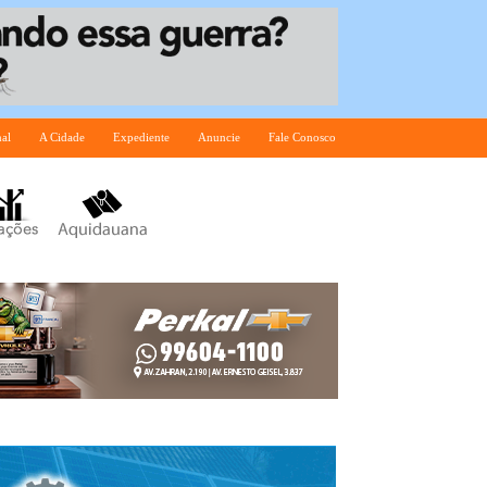
nal
A Cidade
Expediente
Anuncie
Fale Conosco