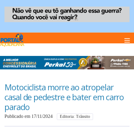
Home
Notï¿½cias
Motociclista morre ao atropelar
casal de pedestre e bater em carro
Anuncie
parado
Publicado em 17/11/2024
Editoria: Trânsito
Anuncie