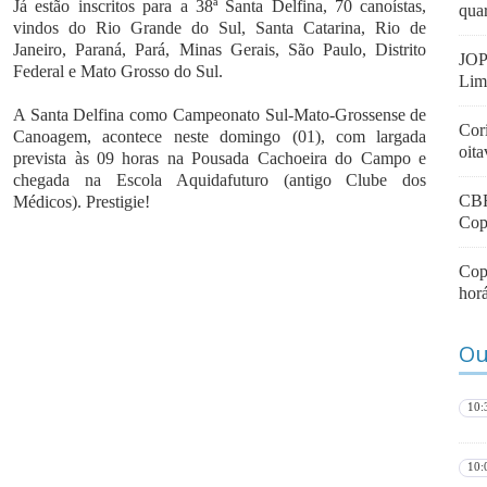
Já estão inscritos para a 38ª Santa Delfina, 70 canoístas,
quar
vindos do Rio Grande do Sul, Santa Catarina, Rio de
Janeiro, Paraná, Pará, Minas Gerais, São Paulo, Distrito
JOP
Federal e Mato Grosso do Sul.
Lim
A Santa Delfina como Campeonato Sul-Mato-Grossense de
Cori
Canoagem, acontece neste domingo (01), com largada
oit
prevista às 09 horas na Pousada Cachoeira do Campo e
chegada na Escola Aquidafuturo (antigo Clube dos
CBF
Médicos). Prestigie!
Cop
Copa
horá
Ou
10:
10: