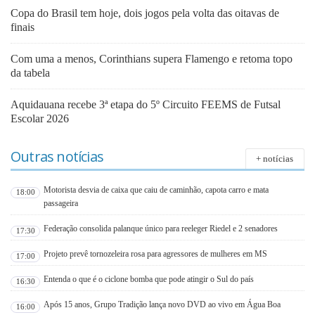
Copa do Brasil tem hoje, dois jogos pela volta das oitavas de
finais
Com uma a menos, Corinthians supera Flamengo e retoma topo
da tabela
Aquidauana recebe 3ª etapa do 5º Circuito FEEMS de Futsal
Escolar 2026
Outras notícias
+ notícias
Motorista desvia de caixa que caiu de caminhão, capota carro e mata
18:00
passageira
Federação consolida palanque único para reeleger Riedel e 2 senadores
17:30
Projeto prevê tornozeleira rosa para agressores de mulheres em MS
17:00
Entenda o que é o ciclone bomba que pode atingir o Sul do país
16:30
Após 15 anos, Grupo Tradição lança novo DVD ao vivo em Água Boa
16:00