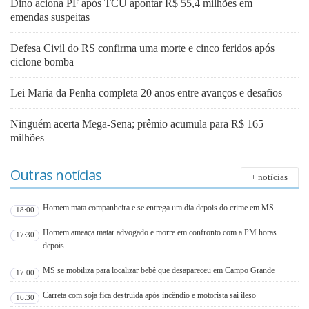
Dino aciona PF após TCU apontar R$ 55,4 milhões em
emendas suspeitas
Defesa Civil do RS confirma uma morte e cinco feridos após
ciclone bomba
Lei Maria da Penha completa 20 anos entre avanços e desafios
Ninguém acerta Mega-Sena; prêmio acumula para R$ 165
milhões
Outras notícias
+ notícias
Homem mata companheira e se entrega um dia depois do crime em MS
18:00
Homem ameaça matar advogado e morre em confronto com a PM horas
17:30
depois
MS se mobiliza para localizar bebê que desapareceu em Campo Grande
17:00
Carreta com soja fica destruída após incêndio e motorista sai ileso
16:30