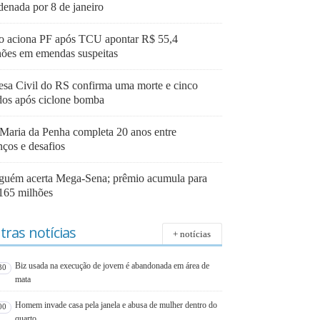
denada por 8 de janeiro
o aciona PF após TCU apontar R$ 55,4
hões em emendas suspeitas
esa Civil do RS confirma uma morte e cinco
idos após ciclone bomba
 Maria da Penha completa 20 anos entre
nços e desafios
guém acerta Mega-Sena; prêmio acumula para
165 milhões
tras notícias
+ notícias
Biz usada na execução de jovem é abandonada em área de
30
mata
Homem invade casa pela janela e abusa de mulher dentro do
00
quarto