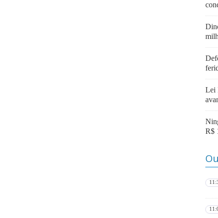
con
Din
mil
Def
fer
Lei
ava
Nin
R$ 
Ou
11:
11: