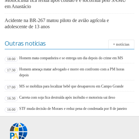
Motociclista fica ferida após colisão e é socorrida pelo SAMU
em Anastácio
Acidente na BR-267 matou piloto de avião agrícola e
adolescente de 13 anos
Outras notícias
+ notícias
Homem mata companheira e se entrega um dia depois do crime em MS
18:00
Homem ameaça matar advogado e morre em confronto com a PM horas
17:30
depois
MS se mobiliza para localizar bebê que desapareceu em Campo Grande
17:00
Carreta com soja fica destruída após incêndio e motorista sai ileso
16:30
STF muda decisão de Moraes e reduz pena de condenada por 8 de janeiro
16:00