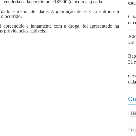
venderia cada porção por R$5,00 (cinco reais) cada.
estu
ordado é menor de idade. A guarnição de serviço entrou em
o ocorrido.
Cri
em 
oi apreendido e juntamente com a droga, foi apresentado na
as providências cabíveis.
Ado
virt
Rap
31 
Ges
cid
Ou
18:
17: