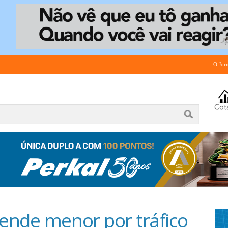
O Jor
ende menor por tráfico