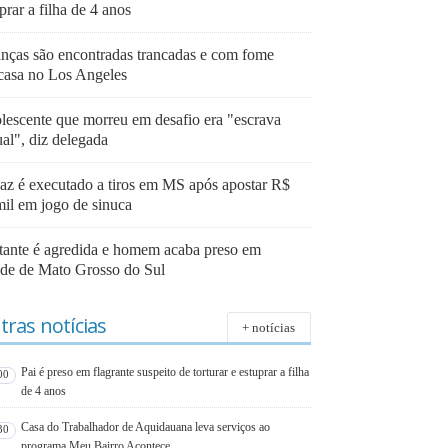
prar a filha de 4 anos
anças são encontradas trancadas e com fome
casa no Los Angeles
lescente que morreu em desafio era "escrava
ual", diz delegada
az é executado a tiros em MS após apostar R$
mil em jogo de sinuca
tante é agredida e homem acaba preso em
ade de Mato Grosso do Sul
tras notícias
+ notícias
Pai é preso em flagrante suspeito de torturar e estuprar a filha
00
de 4 anos
Casa do Trabalhador de Aquidauana leva serviços ao
30
programa Meu Bairro Acontece