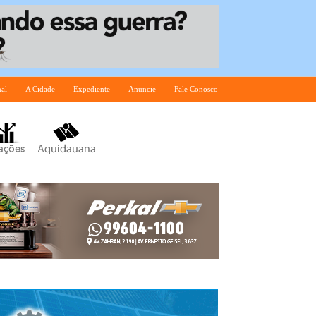
nal
A Cidade
Expediente
Anuncie
Fale Conosco