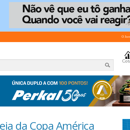
O Jor
reia da Copa América