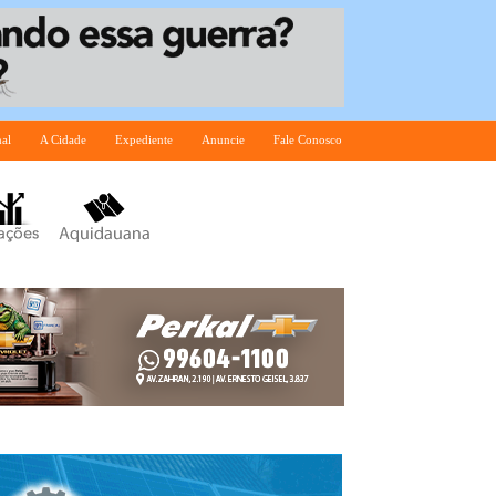
nal
A Cidade
Expediente
Anuncie
Fale Conosco