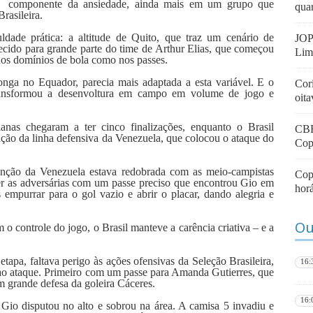
componente da ansiedade, ainda mais em um grupo que
quar
rasileira.
uldade prática: a altitude de Quito, que traz um cenário de
JOP
hecido para grande parte do time de Arthur Elias, que começou
Lim
nos domínios de bola como nos passes.
onga no Equador, parecia mais adaptada a esta variável. E o
Cori
 transformou a desenvoltura em campo em volume de jogo e
oit
nas chegaram a ter cinco finalizações, enquanto o Brasil
CBF
ção da linha defensiva da Venezuela, que colocou o ataque do
Cop
atenção da Venezuela estava redobrada com as meio-campistas
Copa
der as adversárias com um passe preciso que encontrou Gio em
horá
empurrar para o gol vazio e abrir o placar, dando alegria e
Ou
o controle do jogo, o Brasil manteve a carência criativa – e a
apa, faltava perigo às ações ofensivas da Seleção Brasileira,
16:
ao ataque. Primeiro com um passe para Amanda Gutierres, que
m grande defesa da goleira Cáceres.
16:
Gio disputou no alto e sobrou na área. A camisa 5 invadiu e