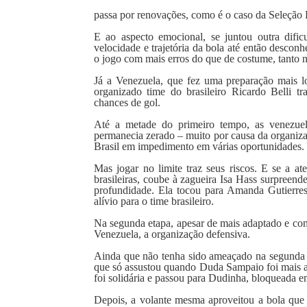
passa por renovações, como é o caso da Seleção B
E ao aspecto emocional, se juntou outra dific
velocidade e trajetória da bola até então descon
o jogo com mais erros do que de costume, tanto 
Já a Venezuela, que fez uma preparação mais l
organizado time do brasileiro Ricardo Belli
chances de gol.
Até a metade do primeiro tempo, as venezuela
permanecia zerado – muito por causa da organiza
Brasil em impedimento em várias oportunidades.
Mas jogar no limite traz seus riscos. E se a 
brasileiras, coube à zagueira Isa Hass surpreen
profundidade. Ela tocou para Amanda Gutierres 
alívio para o time brasileiro.
Na segunda etapa, apesar de mais adaptado e com 
Venezuela, a organização defensiva.
Ainda que não tenha sido ameaçado na segunda et
que só assustou quando Duda Sampaio foi mais 
foi solidária e passou para Dudinha, bloqueada e
Depois, a volante mesma aproveitou a bola que 