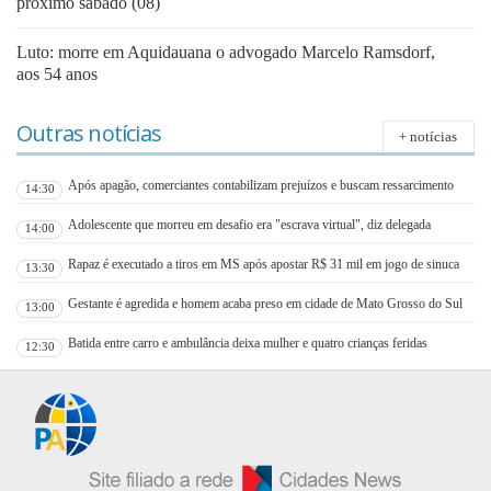
proximo sábado (08)
Luto: morre em Aquidauana o advogado Marcelo Ramsdorf,
aos 54 anos
Outras notícias
+ notícias
Após apagão, comerciantes contabilizam prejuízos e buscam ressarcimento
14:30
Adolescente que morreu em desafio era "escrava virtual", diz delegada
14:00
Rapaz é executado a tiros em MS após apostar R$ 31 mil em jogo de sinuca
13:30
Gestante é agredida e homem acaba preso em cidade de Mato Grosso do Sul
13:00
Batida entre carro e ambulância deixa mulher e quatro crianças feridas
12:30