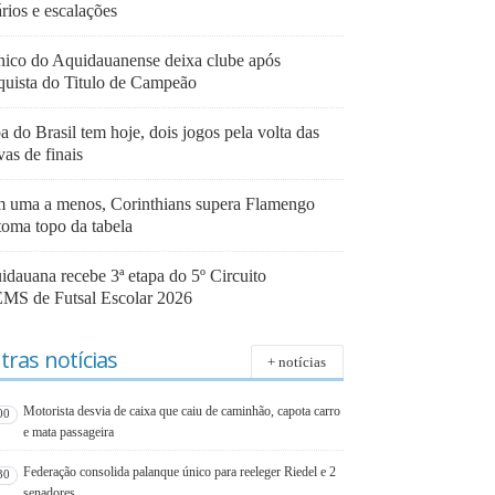
rios e escalações
nico do Aquidauanense deixa clube após
quista do Titulo de Campeão
 do Brasil tem hoje, dois jogos pela volta das
vas de finais
 uma a menos, Corinthians supera Flamengo
toma topo da tabela
idauana recebe 3ª etapa do 5º Circuito
MS de Futsal Escolar 2026
tras notícias
+ notícias
Motorista desvia de caixa que caiu de caminhão, capota carro
00
e mata passageira
Federação consolida palanque único para reeleger Riedel e 2
30
senadores