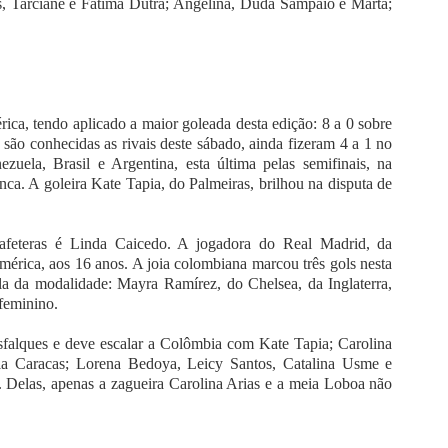
s, Tarciane e Fátima Dutra; Angelina, Duda Sampaio e Marta;
ca, tendo aplicado a maior goleada desta edição: 8 a 0 sobre
 são conhecidas as rivais deste sábado, ainda fizeram 4 a 1 no
uela, Brasil e Argentina, esta última pelas semifinais, na
ca. A goleira Kate Tapia, do Palmeiras, brilhou na disputa de
afeteras é Linda Caicedo. A jogadora do Real Madrid, da
mérica, aos 16 anos. A joia colombiana marcou três gols nesta
la da modalidade: Mayra Ramírez, do Chelsea, da Inglaterra,
 feminino.
falques e deve escalar a Colômbia com Kate Tapia; Carolina
ela Caracas; Lorena Bedoya, Leicy Santos, Catalina Usme e
 Delas, apenas a zagueira Carolina Arias e a meia Loboa não