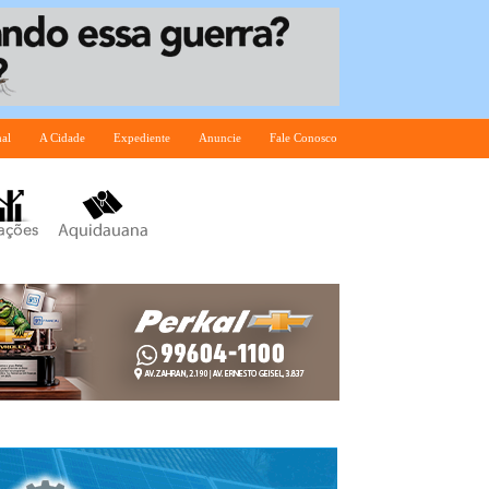
nal
A Cidade
Expediente
Anuncie
Fale Conosco