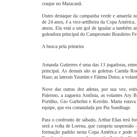
craque no Maracanã.
Outro destaque da campanha verde e amarela no
de 24 anos, é a vice-artilheira da Copa América
atuou. Ela está a um gol de igualar a também at
goleadora principal do Campeonato Brasileiro Fe
A busca pela primeira
Amanda Gutierres é uma das 13 jogadoras, entre
principal. As demais são as goleiras Camila Ro
Haas; as laterais Yasmim e Fátima Dutra; a volan
Nove das outras dez atletas, por sua vez, est
Palermo, a zagueira Antônia, as volantes Ary 
Portilho, Gio Garbelini e Kerolin. Marta estav
equipe, que era comandada por Pia Sundhage.
Para o confronto de sábado, Arthur Elias terá f
será a volta de Lorena, que cumpriu suspensão -
formação padrão nesta Copa América e pode ma