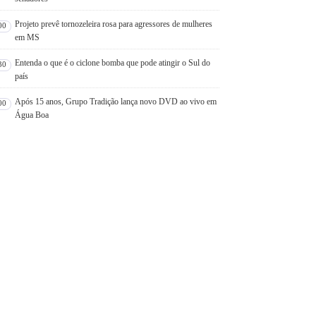
Projeto prevê tornozeleira rosa para agressores de mulheres
00
em MS
Entenda o que é o ciclone bomba que pode atingir o Sul do
30
país
Após 15 anos, Grupo Tradição lança novo DVD ao vivo em
00
Água Boa