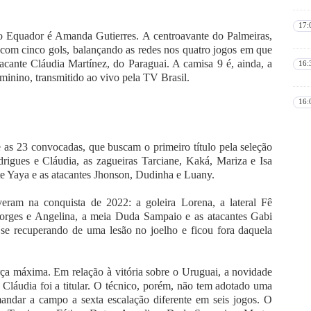
17:
 Equador é Amanda Gutierres. A centroavante do Palmeiras,
, com cinco gols, balançando as redes nos quatro jogos em que
acante Cláudia Martínez, do Paraguai. A camisa 9 é, ainda, a
16:
minino, transmitido ao vivo pela TV Brasil.
16:
 as 23 convocadas, que buscam o primeiro título pela seleção
drigues e Cláudia, as zagueiras Tarciane, Kaká, Mariza e Isa
te Yaya e as atacantes Jhonson, Dudinha e Luany.
iveram na conquista de 2022: a goleira Lorena, a lateral Fê
Borges e Angelina, a meia Duda Sampaio e as atacantes Gabi
a se recuperando de uma lesão no joelho e ficou fora daquela
orça máxima. Em relação à vitória sobre o Uruguai, a novidade
 Cláudia foi a titular. O técnico, porém, não tem adotado uma
ndar a campo a sexta escalação diferente em seis jogos. O