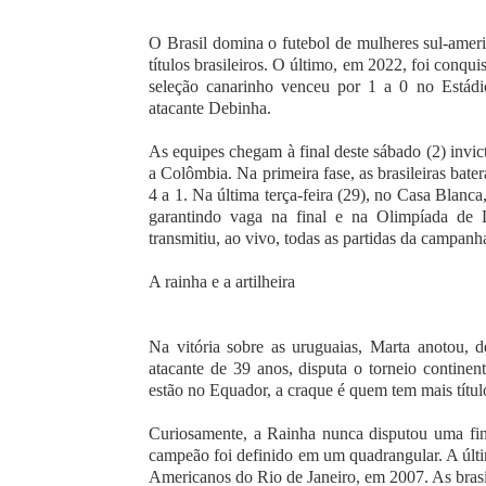
O Brasil domina o futebol de mulheres sul-ame
títulos brasileiros. O último, em 2022, foi conqu
seleção canarinho venceu por 1 a 0 no Estád
atacante Debinha.
As equipes chegam à final deste sábado (2) invic
a Colômbia. Na primeira fase, as brasileiras bate
4 a 1. Na última terça-feira (29), no Casa Blanca
garantindo vaga na final e na Olimpíada de
transmitiu, ao vivo, todas as partidas da campanh
A rainha e a artilheira
Na vitória sobre as uruguaias, Marta anotou, 
atacante de 39 anos, disputa o torneio continent
estão no Equador, a craque é quem tem mais títul
Curiosamente, a Rainha nunca disputou uma fin
campeão foi definido em um quadrangular. A últi
Americanos do Rio de Janeiro, em 2007. As brasi