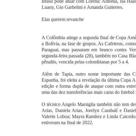
Brasil pode atuar com Lorena: Antônia, Isa Haa
Luany, Gio Garbelini e Amanda Gutierres.
Elas querem revanche
A Colômbia atinge a segunda final de Copa Améri
a Bolívia, na fase de grupos. As Cafeteras, como
Paraguai, mas passaram em branco contra Venez
segunda-feira passada (28), também no Casa Blan
pênaltis, vencida pelas colombianas por 5 a 4.
Além de Tapia, outro nome importante das C
Espanha, foi eleita a revelação da última Copa A
edição e forma dupla de ataque com outra estre
uma das dez transferências mais caras do futebol
O técnico Angelo Marsiglia também não tem des
Arias, Daniela Arias, Jorelyn Carabalí e Dani
Valerin Loboa; Mayra Ramírez e Linda Caicedo.
estiveram na final de 2022.