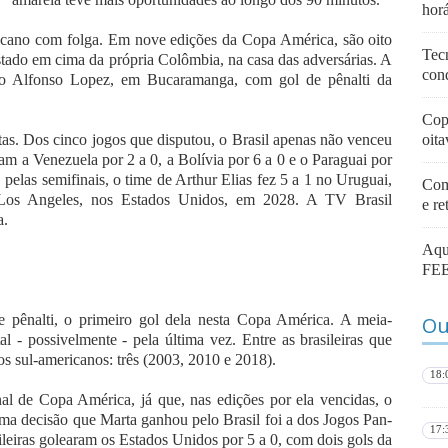
horá
ricano com folga. Em nove edições da Copa América, são oito
Tec
istado em cima da própria Colômbia, na casa das adversárias. A
con
io Alfonso Lopez, em Bucaramanga, com gol de pênalti da
Copa
tas. Dos cinco jogos que disputou, o Brasil apenas não venceu
oita
ram a Venezuela por 2 a 0, a Bolívia por 6 a 0 e o Paraguai por
, pelas semifinais, o time de Arthur Elias fez 5 a 1 no Uruguai,
Com
 Los Angeles, nos Estados Unidos, em 2028. A TV Brasil
e re
a.
Aqu
FEE
de pênalti, o primeiro gol dela nesta Copa América. A meia-
Ou
al - possivelmente - pela última vez. Entre as brasileiras que
os sul-americanos: três (2003, 2010 e 2018).
18:
al de Copa América, já que, nas edições por ela vencidas, o
ma decisão que Marta ganhou pelo Brasil foi a dos Jogos Pan-
17:
leiras golearam os Estados Unidos por 5 a 0, com dois gols da