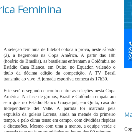
rica Feminina
A seleção feminina de futebol coloca a prova, neste sábado
(2), a hegemonia na Copa América. A partir das 18h
(horário de Brasília), as brasileiras enfrentam a Colômbia no
Estádio Casa Blanca, em Quito, no Equador, valendo o
título da décima edição da competição. A TV Brasil
transmite ao vivo. A jornada esportiva começa às 17h30.
Este será o segundo encontro entre as seleções nesta Copa
América. Na fase de grupos, Brasil e Colômbia empataram
sem gols no Estádio Banco Guayaquil, em Quito, casa do
Independiente del Valle. A partida foi marcada pela
Ma
expulsão da goleira Lorena, ainda na metade do primeiro
tempo, e pelo clima tenso em campo, com divididas ríspidas
e discussões. Mesmo com uma a menos, a equipe verde e
Copa
amarela teve mais oportunidades ao longo dos 90 minutos.