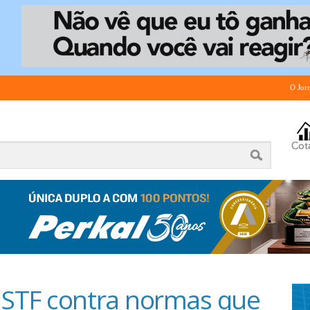
O Jor
 STF contra normas que