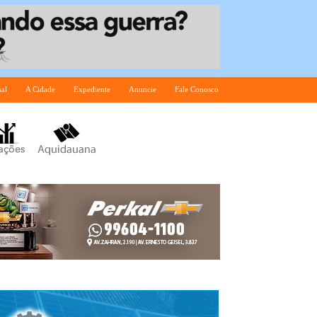
nal
A Cidade
Expediente
Anuncie
Fale Conosco