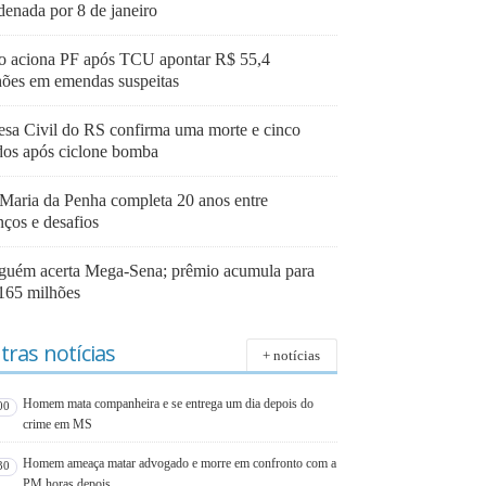
denada por 8 de janeiro
o aciona PF após TCU apontar R$ 55,4
hões em emendas suspeitas
esa Civil do RS confirma uma morte e cinco
idos após ciclone bomba
 Maria da Penha completa 20 anos entre
nços e desafios
guém acerta Mega-Sena; prêmio acumula para
165 milhões
tras notícias
+ notícias
Homem mata companheira e se entrega um dia depois do
00
crime em MS
Homem ameaça matar advogado e morre em confronto com a
30
PM horas depois