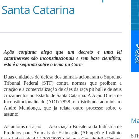
 Santa Catarina
Ação conjunta alega que um decreto e uma lei
catarinenses são inconstitucionais e sem base científica;
esta é a segunda sobre o tema na Corte
Duas entidades de defesa dos animais acionaram o Supremo
Tribunal Federal (STF) contra normas que proíbem a
criação e a comercialização de cães da raça pit bull e de seus
cruzamentos no Estado de Santa Catarina. A Ação Direta de
Inconstitucionalidade (ADI) 7858 foi distribuída ao ministro
André Mendonça, que já relata outro processo sobre o
assunto.
Ma
As autoras da ação — Associação Brasileira da Indústria de
Produtos para Animais de Estimação (Abinpet) e Instituto
STF
5 e a Lei estadual 14.207/2007 violam a Constituição Federal