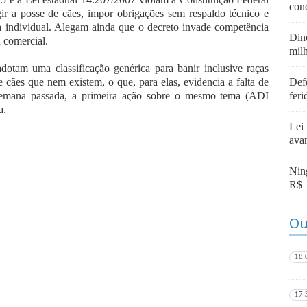
con
ngir a posse de cães, impor obrigações sem respaldo técnico e
ica individual. Alegam ainda que o decreto invade competência
Din
u comercial.
mil
dotam uma classificação genérica para banir inclusive raças
 cães que nem existem, o que, para elas, evidencia a falta de
Def
semana passada, a primeira ação sobre o mesmo tema (ADI
fer
a.
Lei
ava
Nin
R$ 
Ou
18:
17: