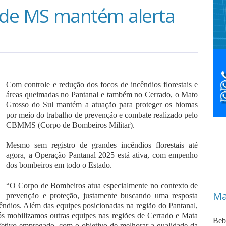
o de MS mantém alerta
Com controle e redução dos focos de incêndios florestais e
áreas queimadas no Pantanal e também no Cerrado, o Mato
Grosso do Sul mantém a atuação para proteger os biomas
por meio do trabalho de prevenção e combate realizado pelo
CBMMS (Corpo de Bombeiros Militar).
Mesmo sem registro de grandes incêndios florestais até
agora, a Operação Pantanal 2025 está ativa, com empenho
dos bombeiros em todo o Estado.
“O Corpo de Bombeiros atua especialmente no contexto de
Ma
prevenção e proteção, justamente buscando uma resposta
cêndios. Além das equipes posicionadas na região do Pantanal,
nós mobilizamos outras equipes nas regiões de Cerrado e Mata
Beb
 efetivo empregado, com o objetivo de melhorar a qualidade da