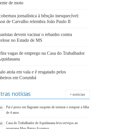
dente de moto
obertura jornalística à bênção inesquecível:
son de Carvalho relembra João Paulo II
uaristas devem vacinar o rebanho contra
celose no Estado de MS
fira vagas de emprego na Casa do Trabalhador
Aquidauana
lo atola em vala e é resgatado pelos
beiros em Corumbá
tras notícias
+ notícias
Pai é preso em flagrante suspeito de torturar e estuprar a filha
00
de 4 anos
Casa do Trabalhador de Aquidauana leva serviços ao
30
programa Meu Bairro Acontece