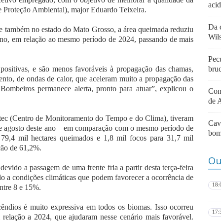
aci
de Proteção Ambiental), major Eduardo Teixeira.
Da c
 e também no estado do Mato Grosso, a área queimada reduziu
Wil
 ano, em relação ao mesmo período de 2024, passando de mais
Pec
 positivas, e são menos favoráveis à propagação das chamas,
bru
ento, de ondas de calor, que aceleram muito a propagação das
mbeiros permanece alerta, pronto para atuar”, explicou o
Con
de 
tec (Centro de Monitoramento do Tempo e do Clima), tiveram
Cava
ro e agosto deste ano – em comparação com o mesmo período de
bom
9,4 mil hectares queimados e 1,8 mil focos para 31,7 mil
ução de 61,2%.
Ou
evido a passagem de uma frente fria a partir desta terça-feira
do a condições climáticas que podem favorecer a ocorrência de
18:
entre 8 e 15%.
cêndios é muito expressiva em todos os biomas. Isso ocorreu
17:
 relação a 2024, que ajudaram nesse cenário mais favorável.