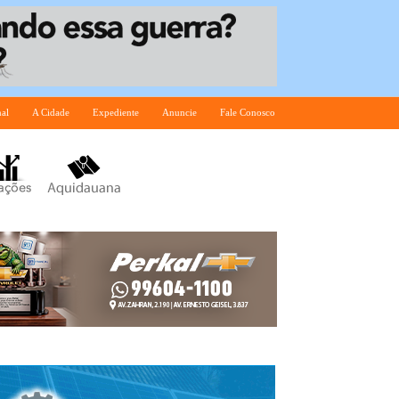
nal
A Cidade
Expediente
Anuncie
Fale Conosco