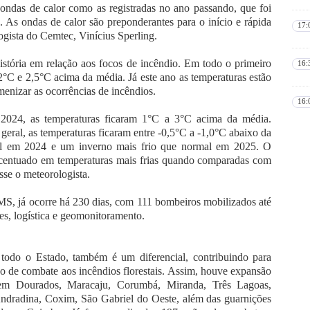
ondas de calor como as registradas no ano passando, que foi
 As ondas de calor são preponderantes para o início e rápida
17:
ogista do Cemtec, Vinícius Sperling.
istória em relação aos focos de incêndio. Em todo o primeiro
16:
2°C e 2,5°C acima da média. Já este ano as temperaturas estão
menizar as ocorrências de incêndios.
16:
 2024, as temperaturas ficaram 1°C a 3°C acima da média.
eral, as temperaturas ficaram entre -0,5°C a -1,0°C abaixo da
al em 2024 e um inverno mais frio que normal em 2025. O
centuado em temperaturas mais frias quando comparadas com
sse o meteorologista.
S, já ocorre há 230 dias, com 111 bombeiros mobilizados até
es, logística e geomonitoramento.
 todo o Estado, também é um diferencial, contribuindo para
ho de combate aos incêndios florestais. Assim, houve expansão
em Dourados, Maracaju, Corumbá, Miranda, Três Lagoas,
radina, Coxim, São Gabriel do Oeste, além das guarnições