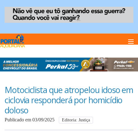
Home
Notï¿½cias
Motociclista que atropelou idoso em
ciclovia responderá por homicídio
Anuncie
doloso
Publicado em 03/09/2025
Editoria: Justiça
Anuncie