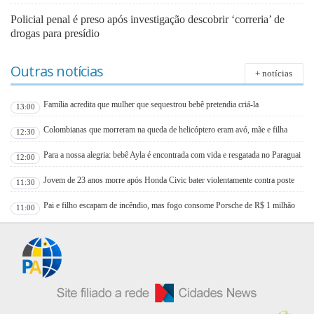
Policial penal é preso após investigação descobrir ‘correria’ de
drogas para presídio
Outras notícias
+ notícias
Família acredita que mulher que sequestrou bebê pretendia criá-la
13:00
Colombianas que morreram na queda de helicóptero eram avó, mãe e filha
12:30
Para a nossa alegria: bebê Ayla é encontrada com vida e resgatada no Paraguai
12:00
Jovem de 23 anos morre após Honda Civic bater violentamente contra poste
11:30
Pai e filho escapam de incêndio, mas fogo consome Porsche de R$ 1 milhão
11:00