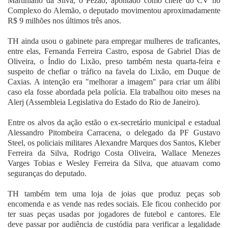
Martiniano da Silva, o Pezão, apontado como chefe do CV no
Complexo do Alemão, o deputado movimentou aproximadamente
R$ 9 milhões nos últimos três anos.
TH ainda usou o gabinete para empregar mulheres de traficantes,
entre elas, Fernanda Ferreira Castro, esposa de Gabriel Dias de
Oliveira, o Índio do Lixão, preso também nesta quarta-feira e
suspeito de chefiar o tráfico na favela do Lixão, em Duque de
Caxias. A intenção era "melhorar a imagem" para criar um álibi
caso ela fosse abordada pela polícia. Ela trabalhou oito meses na
Alerj (Assembleia Legislativa do Estado do Rio de Janeiro).
Entre os alvos da ação estão o ex-secretário municipal e estadual
Alessandro Pitombeira Carracena, o delegado da PF Gustavo
Steel, os policiais militares Alexandre Marques dos Santos, Kleber
Ferreira da Silva, Rodrigo Costa Oliveira, Wallace Menezes
Varges Tobias e Wesley Ferreira da Silva, que atuavam como
seguranças do deputado.
TH também tem uma loja de joias que produz peças sob
encomenda e as vende nas redes sociais. Ele ficou conhecido por
ter suas peças usadas por jogadores de futebol e cantores. Ele
deve passar por audiência de custódia para verificar a legalidade