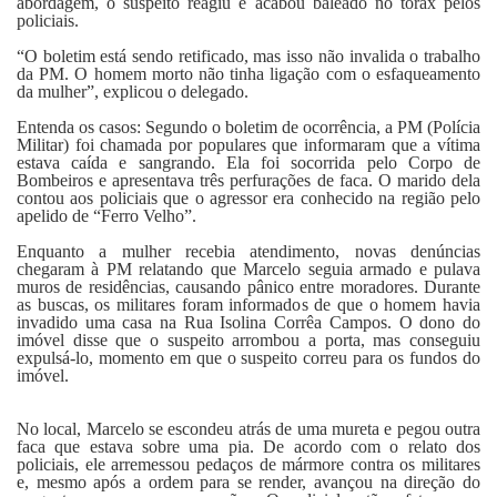
abordagem, o suspeito reagiu e acabou baleado no tórax pelos
policiais.
“O boletim está sendo retificado, mas isso não invalida o trabalho
da PM. O homem morto não tinha ligação com o esfaqueamento
da mulher”, explicou o delegado.
Entenda os casos: Segundo o boletim de ocorrência, a PM (Polícia
Militar) foi chamada por populares que informaram que a vítima
estava caída e sangrando. Ela foi socorrida pelo Corpo de
Bombeiros e apresentava três perfurações de faca. O marido dela
contou aos policiais que o agressor era conhecido na região pelo
apelido de “Ferro Velho”.
Enquanto a mulher recebia atendimento, novas denúncias
chegaram à PM relatando que Marcelo seguia armado e pulava
muros de residências, causando pânico entre moradores. Durante
as buscas, os militares foram informados de que o homem havia
invadido uma casa na Rua Isolina Corrêa Campos. O dono do
imóvel disse que o suspeito arrombou a porta, mas conseguiu
expulsá-lo, momento em que o suspeito correu para os fundos do
imóvel.
No local, Marcelo se escondeu atrás de uma mureta e pegou outra
faca que estava sobre uma pia. De acordo com o relato dos
policiais, ele arremessou pedaços de mármore contra os militares
e, mesmo após a ordem para se render, avançou na direção do