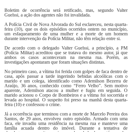
Fale Conosco
Boletim de ocorrência será retificado, mas, segundo Valter
Guelssi, a ação dos agentes não foi invalidada.
A Polícia Civil de Nova Alvorada do Sul esclareceu, nesta quarta-
feira (10), que os dois episódios ocorridos ontem no município,
um esfaqueamento de uma mulher e a morte de um homem
durante intervenção da Polícia Militar, não têm relação entre si.
De acordo com o delegado Valter Guelssi, a princípio, a PM
(Polícia Militar) acreditou que se tratava do mesmo autor, já que
ambos os casos aconteceram na mesma rua. Porém, as
investigações apontaram que foram situações distintas.
No primeiro caso, a vítima foi ferida com golpes de faca dentro de
casa, após passar a tarde ingerindo bebidas alcoólicas com o
marido e um colega, identificado como Ademilson Bezerra de
Araújo, 36 anos, conhecido como “Ferro Velho”. Sem motivo
aparente, Ademilson atacou a mulher e fugiu em seguida. O
marido acionou o Corpo de Bombeiros e a vítima foi socorrida e
levada ao hospital. O suspeito foi preso na manhã desta quarta-
feira (10) e confessou o crime.
Já a ocorrência que terminou com a morte de Marcelo Pereira dos
Santos, de 29 anos, envolveu outro episódio. Armado com uma
faca, ele invadiu uma residência na mesma rua e manteve uma
família acuada dentro do imóvel. Durante a tentativa de