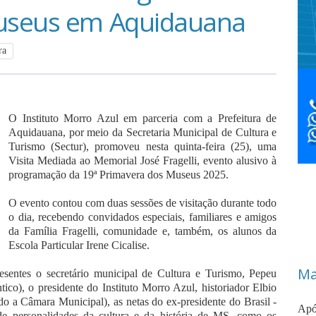
Museus em Aquidauana
ra
O Instituto Morro Azul em parceria com a Prefeitura de
Aquidauana, por meio da Secretaria Municipal de Cultura e
Turismo (Sectur), promoveu nesta quinta-feira (25), uma
Visita Mediada ao Memorial José Fragelli, evento alusivo à
programação da 19ª Primavera dos Museus 2025.
O evento contou com duas sessões de visitação durante todo
o dia, recebendo convidados especiais, familiares e amigos
da Família Fragelli, comunidade e, também, os alunos da
Escola Particular Irene Cicalise.
Ma
resentes o secretário municipal de Cultura e Turismo, Pepeu
ico), o presidente do Instituto Morro Azul, historiador Elbio
o a Câmara Municipal), as netas do ex-presidente do Brasil -
Apó
m de personalidades da cultura e da história de MS, como os