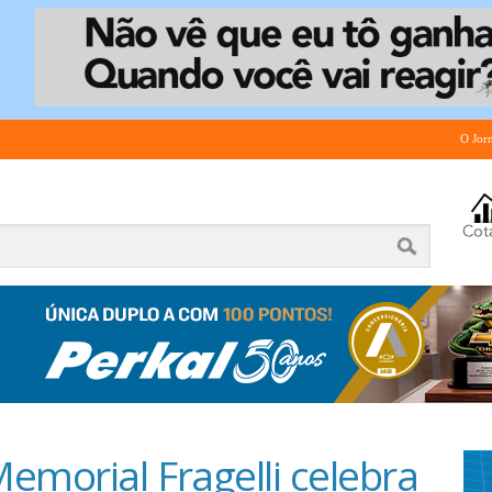
O Jor
emorial Fragelli celebra