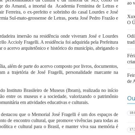
ao 
rge do Amaral, a imortal da Academia Feminina de Letras e
ir Ferreira, o ex-prefeito e sobrinho do casal Lourdes e José
Xux
emia Sul-mato-grossense de Letras, poeta José Pedro Frazão e
O Ú
erdadeira imersão na residência onde viveram José e Lourdes
Odi
llo Accioly Fragelli. A residência foi adquirida pela Prefeitura
tra
 o acervo arquitetônico e histórico do município, abrigando o
Féri
cri
lia, além de parte do acervo composto por livros, documentos,
tam a trajetória de José Fragelli, personalidade marcante na
Fei
de 
o Instituto Brasileiro de Museus (Ibram), realizada no início
ação entre os museus e a sociedade, valorizando o patrimônio
Ou
comunitária em atividades educativas e culturais.
18:
o destacou que o Memorial José Fragelli é um dos espaços de
nto de encontro cultural, que promove vivências para todas as
política e cultural para o Brasil, e manter viva sua memória é
17: