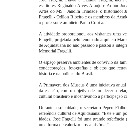
escritores Reginaldo Alves Araújo e Arthur Jo
Artes do MS - Jandira Trindade, o historiador Ja
Fragelli - Odilon Ribeiro e os membros da Acad
o professor e arquiteto Paulo Corrêa.
A atividade proporcionou aos visitantes uma v
Fragelli, projetada pelo renomado arquiteto Marce
de Aquidauana no ano passado e passou a integrar
Memorial Fragelli.
O espaço preserva ambientes de convívio da famí
condecorações, fotografias e objetos que retra
história e na política do Brasil.
A Primavera dos Museus é uma iniciativa anual d
da estação, com o objetivo de fortalecer a rel
cultural brasileiro e incentivando a participação 
Durante a solenidade, o secretário Pepeu Fialh
referência cultural de Aquidauana: “Este é um po
idades. José Fragelli foi uma grande referência 
uma forma de valorizar nossa história.”