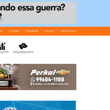
nal
A Cidade
Expediente
Anuncie
Fale Conosco