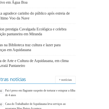
vivo em Água Boa
a agradece carinho do público após estreia de
ltimo Voo da Nave
lon prestigia Cavalgada Ecológica e celebra
dição pantaneira em Miranda
as na Biblioteca traz cultura e lazer para
anças em Aquidauana
ra de Arte e Cultura de Aquidauana, em clima
Arraiá Pantaneiro
tras notícias
+ notícias
Pai é preso em flagrante suspeito de torturar e estuprar a filha
00
de 4 anos
Casa do Trabalhador de Aquidauana leva serviços ao
30
programa Meu Bairro Acontece