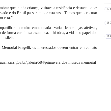
rar que, ainda criança, visitava a residência e destacou que:
17:
stado e do Brasil passaram por esta casa. Temos que perpetuar
o esta.”
16:
partilharam muito emocionadas várias lembranças afetivas,
m de forma carinhosa e saudosa, a história, a vida e o papel dos
16:
brasileira.
o Memorial Fragelli, os interessados devem entrar em contato
.
auana.ms.gov.br/galeria/584/primavera-dos-museus-memorial-