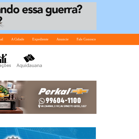
nal
A Cidade
Expediente
Anuncie
Fale Conosco