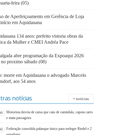
uarta-feira (05)
so de Aperfeiçoamento em Gerência de Loja
 início em Aquidauana
dauana 134 anos: prefeito vistoria obras da
nica da Mulher e CMEI Andréa Pace
algada abre programação da Expoaqui 2026
á no proximo sábado (08)
o: morre em Aquidauana o advogado Marcelo
sdorf, aos 54 anos
tras notícias
+ notícias
Motorista desvia de caixa que caiu de caminhão, capota carro
00
e mata passageira
Federação consolida palanque único para reeleger Riedel e 2
30
senadores