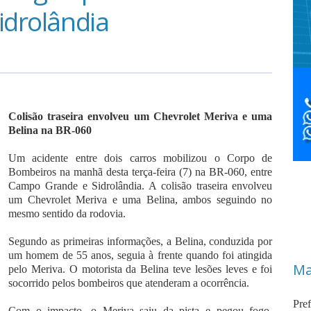
idrolândia
Colisão traseira envolveu um Chevrolet Meriva e uma
Belina na BR-060
Um acidente entre dois carros mobilizou o Corpo de
Bombeiros na manhã desta terça-feira (7) na BR-060, entre
Campo Grande e Sidrolândia. A colisão traseira envolveu
um Chevrolet Meriva e uma Belina, ambos seguindo no
mesmo sentido da rodovia.
Segundo as primeiras informações, a Belina, conduzida por
um homem de 55 anos, seguia à frente quando foi atingida
Ma
pelo Meriva. O motorista da Belina teve lesões leves e foi
socorrido pelos bombeiros que atenderam a ocorrência.
Pre
Com o impacto, o Meriva saiu da pista e pegou fogo.