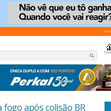
O Jor
a fogo após colisão BR