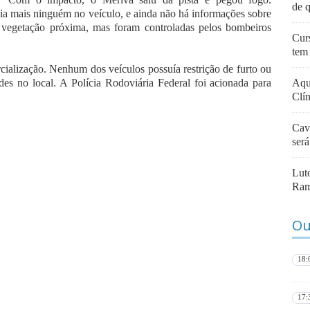
de q
ia mais ninguém no veículo, e ainda não há informações sobre
 vegetação próxima, mas foram controladas pelos bombeiros
Cur
tem
rcialização. Nenhum dos veículos possuía restrição de furto ou
ades no local. A Polícia Rodoviária Federal foi acionada para
Aqui
Clí
Cav
ser
Lut
Ram
Ou
18:
17: