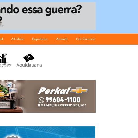
nal
A Cidade
Expediente
Anuncie
Fale Conosco