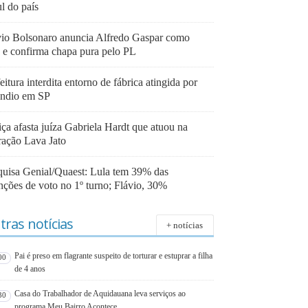
l do país
vio Bolsonaro anuncia Alfredo Gaspar como
e e confirma chapa pura pelo PL
eitura interdita entorno de fábrica atingida por
êndio em SP
iça afasta juíza Gabriela Hardt que atuou na
ração Lava Jato
quisa Genial/Quaest: Lula tem 39% das
nções de voto no 1º turno; Flávio, 30%
tras notícias
+ notícias
Pai é preso em flagrante suspeito de torturar e estuprar a filha
00
de 4 anos
Casa do Trabalhador de Aquidauana leva serviços ao
30
programa Meu Bairro Acontece