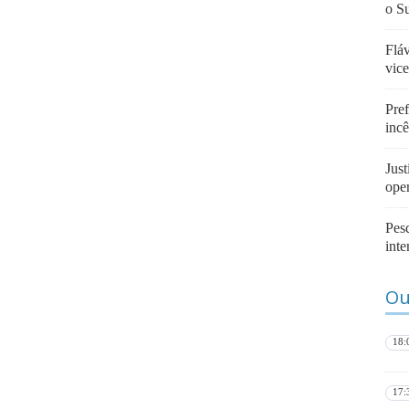
o Su
Flá
vic
Pref
inc
Just
ope
Pes
inte
Ou
18:
17: