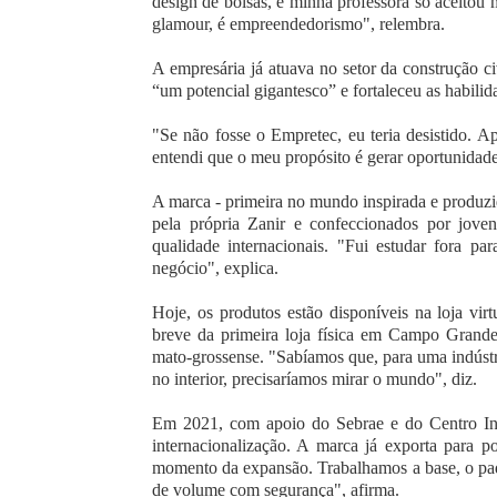
design de bolsas, e minha professora só aceitou 
glamour, é empreendedorismo", relembra.
A empresária já atuava no setor da construção c
“um potencial gigantesco” e fortaleceu as habili
"Se não fosse o Empretec, eu teria desistido. Apr
entendi que o meu propósito é gerar oportunidad
A marca - primeira no mundo inspirada e produzid
pela própria Zanir e confeccionados por jov
qualidade internacionais. "Fui estudar fora pa
negócio", explica.
Hoje, os produtos estão disponíveis na loja v
breve da primeira loja física em Campo Grande
mato-grossense. "Sabíamos que, para uma indústr
no interior, precisaríamos mirar o mundo", diz.
Em 2021, com apoio do Sebrae e do Centro Inte
internacionalização. A marca já exporta para po
momento da expansão. Trabalhamos a base, o padr
de volume com segurança", afirma.