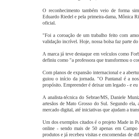
O reconhecimento também veio de forma simb
Eduardo Riedel e pela primeira-dama, Mônica Ried
oficial.
"Foi a coroação de um trabalho feito com amor
validação incrível. Hoje, nossa bolsa faz parte d
A marca já teve destaque em veículos como Fo
definiu como "a professora que transformou o co
Com planos de expansão internacional e a abert
guiou o início da jornada. "O Pantanal é a no
propósito. Empreender é deixar um legado - e eu 
A analista-técnica do Sebrae/MS, Daniele Muniz,
artesãos de Mato Grosso do Sul. Segundo ela, 
mercado digital, até iniciativas que ajudam a tra
Um dos exemplos citados é o projeto Made in P
online - sendo mais de 50 apenas em Campo 
produtos e já recebeu visitas e encomendas de di