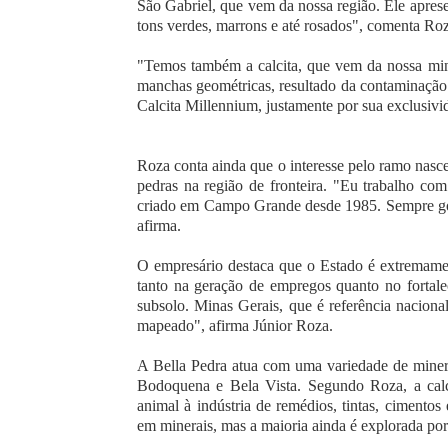
São Gabriel, que vem da nossa região. Ele apresen
tons verdes, marrons e até rosados", comenta Roz
"Temos também a calcita, que vem da nossa mi
manchas geométricas, resultado da contaminação 
Calcita Millennium, justamente por sua exclusivid
Roza conta ainda que o interesse pelo ramo nasce
pedras na região de fronteira. "Eu trabalho c
criado em Campo Grande desde 1985. Sempre gost
afirma.
O empresário destaca que o Estado é extremame
tanto na geração de empregos quanto no fort
subsolo. Minas Gerais, que é referência naciona
mapeado", afirma Júnior Roza.
A Bella Pedra atua com uma variedade de minera
Bodoquena e Bela Vista. Segundo Roza, a calci
animal à indústria de remédios, tintas, cimentos
em minerais, mas a maioria ainda é explorada por