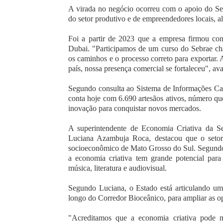
A virada no negócio ocorreu com o apoio do Se
do setor produtivo e de empreendedores locais, a
Foi a partir de 2023 que a empresa firmou con
Dubai. "Participamos de um curso do Sebrae c
os caminhos e o processo correto para exportar. 
país, nossa presença comercial se fortaleceu", av
Segundo consulta ao Sistema de Informações Cad
conta hoje com 6.690 artesãos ativos, número que
inovação para conquistar novos mercados.
A superintendente de Economia Criativa da Set
Luciana Azambuja Roca, destacou que o setor 
socioeconômico de Mato Grosso do Sul. Segundo el
a economia criativa tem grande potencial para
música, literatura e audiovisual.
Segundo Luciana, o Estado está articulando uma
longo do Corredor Bioceânico, para ampliar as op
"Acreditamos que a economia criativa pode m