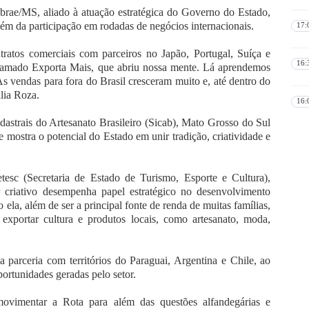
brae/MS, aliado à atuação estratégica do Governo do Estado,
lém da participação em rodadas de negócios internacionais.
17:
tratos comerciais com parceiros no Japão, Portugal, Suíça e
16:
hamado Exporta Mais, que abriu nossa mente. Lá aprendemos
As vendas para fora do Brasil cresceram muito e, até dentro do
alia Roza.
16:
astrais do Artesanato Brasileiro (Sicab), Mato Grosso do Sul
 mostra o potencial do Estado em unir tradição, criatividade e
esc (Secretaria de Estado de Turismo, Esporte e Cultura),
criativo desempenha papel estratégico no desenvolvimento
a, além de ser a principal fonte de renda de muitas famílias,
 exportar cultura e produtos locais, como artesanato, moda,
 parceria com territórios do Paraguai, Argentina e Chile, ao
ortunidades geradas pelo setor.
ovimentar a Rota para além das questões alfandegárias e