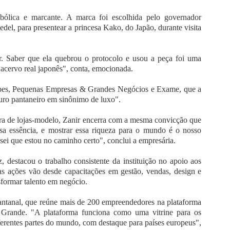
ólica e marcante. A marca foi escolhida pelo governador
el, para presentear a princesa Kako, do Japão, durante visita
. Saber que ela quebrou o protocolo e usou a peça foi uma
o acervo real japonês", conta, emocionada.
rbes, Pequenas Empresas & Grandes Negócios e Exame, que a
uro pantaneiro em sinônimo de luxo".
ura de lojas-modelo, Zanir encerra com a mesma convicção que
ssa essência, e mostrar essa riqueza para o mundo é o nosso
sei que estou no caminho certo", conclui a empresária.
 destacou o trabalho consistente da instituição no apoio aos
as ações vão desde capacitações em gestão, vendas, design e
nsformar talento em negócio.
antanal, que reúne mais de 200 empreendedores na plataforma
Grande. "A plataforma funciona como uma vitrine para os
ferentes partes do mundo, com destaque para países europeus",