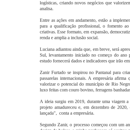
logísticas, criando novos negócios que valorizem
analisa.
Entre as ações em andamento, estão a implement
para a qualificação profissional, o fomento a
criativas. Esse formato, em expansão, democratiz
renda e amplia a inclusão social.
Luciana adiantou ainda que, em breve, será ap
Sul, levantamento iniciado no começo do ano p
estudo fornecerá dados e indicadores que irão emb
Zanir Furtado se inspirou no Pantanal para cri
passarelas internacionais. A empresária afirm
valorizar o potencial do município de Rio Negr
luxo feitas com couro bovino, ferragens banhadas
A ideia surgiu em 2019, durante uma viagem a 
projeto amadureceu e, em dezembro de 2020, e
lançada", conta a empresária.
Segundo Zanir, o processo começou com um ano 