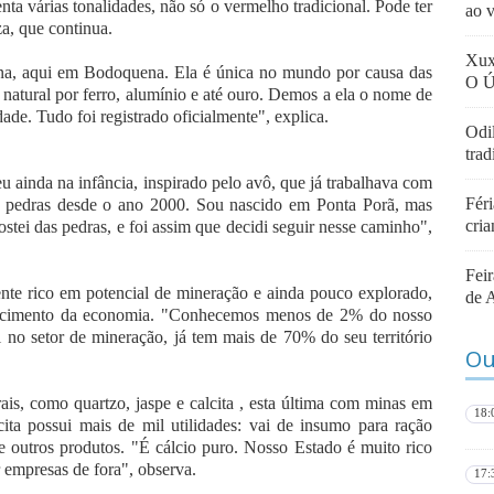
ta várias tonalidades, não só o vermelho tradicional. Pode ter
ao 
a, que continua.
Xux
na, aqui em Bodoquena. Ela é única no mundo por causa das
O Ú
natural por ferro, alumínio e até ouro. Demos a ela o nome de
ade. Tudo foi registrado oficialmente", explica.
Odi
tra
u ainda na infância, inspirado pelo avô, que já trabalhava com
Féri
om pedras desde o ano 2000. Sou nascido em Ponta Porã, mas
cri
ei das pedras, e foi assim que decidi seguir nesse caminho",
Fei
nte rico em potencial de mineração e ainda pouco explorado,
de 
alecimento da economia. "Conhecemos menos de 2% do nosso
l no setor de mineração, já tem mais de 70% do seu território
Ou
is, como quartzo, jaspe e calcita , esta última com minas em
18:
ta possui mais de mil utilidades: vai de insumo para ração
 e outros produtos. "É cálcio puro. Nosso Estado é muito rico
 empresas de fora", observa.
17: