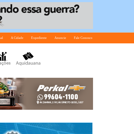
nal
A Cidade
Expediente
Anuncie
Fale Conosco