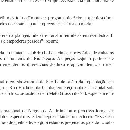
me ensinar se eu fizesse o Empretec. Ela dizia que moda não é
ivil, mas foi no Empretec, programa do Sebrae, que descobriu
dades necessárias para empreender na área da moda.
endi a planejar, liderar e transformar ideias em resultados. E
es e empoderar pessoas", resume.
a no Pantanal - fabrica bolsas, cintos e acessórios desenhados
ens e mulheres de Rio Negro. As peças seguem padrões de
ra entender os diferenciais do luxo e aplicar dentro do meu
irtual e em showrooms de São Paulo, além da implantação em
, na Rua Euclides da Cunha, endereço nobre na capital sul-
ia do luxo se sustentar em Mato Grosso do Sul, especialmente
rnacional de Negócios, Zanir iniciou o processo formal de
ntos específicos e tem representantes no exterior. "Esse é o
ão de qualidade, e agora estamos preparados para dar o salto