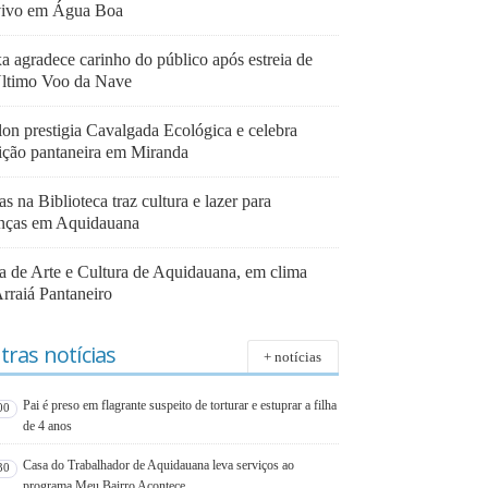
vivo em Água Boa
a agradece carinho do público após estreia de
ltimo Voo da Nave
lon prestigia Cavalgada Ecológica e celebra
dição pantaneira em Miranda
as na Biblioteca traz cultura e lazer para
anças em Aquidauana
ra de Arte e Cultura de Aquidauana, em clima
Arraiá Pantaneiro
tras notícias
+ notícias
Pai é preso em flagrante suspeito de torturar e estuprar a filha
00
de 4 anos
Casa do Trabalhador de Aquidauana leva serviços ao
30
programa Meu Bairro Acontece