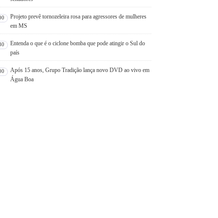
Projeto prevê tornozeleira rosa para agressores de mulheres
00
em MS
Entenda o que é o ciclone bomba que pode atingir o Sul do
30
país
Após 15 anos, Grupo Tradição lança novo DVD ao vivo em
00
Água Boa