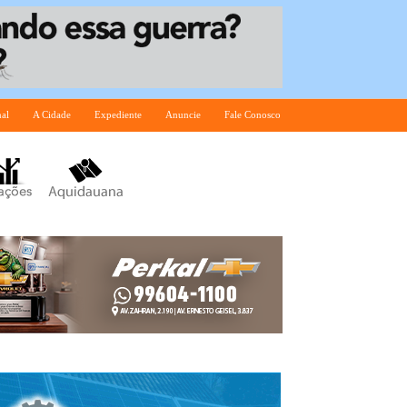
nal
A Cidade
Expediente
Anuncie
Fale Conosco