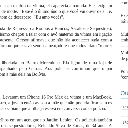
com
ar ao marido da vítima, ela aparecia amarrada. Eles exigiam
 de morte. "Esse é o último áudio que você vai ouvir dela", e,
Exe
 tom de desespero: "Eu amo vocês".
tráf
ada de Repressão a Roubos a Bancos, Assaltos e Sequestros),
Palermo chegou a falar com o avô materno da vítima em ligação
Mulh
presente. Gerson afirmava que não iria acontecer nada com a
ten
firmou que estava sendo ameaçado e que todos iriam "morrer
Mul
de 
i libertada no Bairro Moreninha. Ela ligou de uma loja de
mpanhado pelo Garras. Aos policiais confirmou que o pai
Poli
com a mãe dela na Bolívia.
‘cor
Ou
do. Levaram um iPhone 16 Pro Max da vítima e um MacBook.
tro, a jovem então avisou a mãe que não poderia ficar sem os
18:
não sabiam que a filha já estava em conversa com a polícia.
relhos em um açougue no Jardim Leblon. Os policiais também
17:
s sequestradores, Reinaldo Silva de Farias, de 34 anos. A