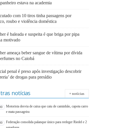
panheiro estava na academia
cutado com 10 tiros tinha passagens por
ico, roubo e violência doméstica
er é baleada e suspeita é que briga por pipa
ha motivado
her ameaça beber sangue de vítima por dívida
perfumes no Caiobá
cial penal é preso após investigação descobrir
reria’ de drogas para presídio
tras notícias
+ notícias
Motorista desvia de caixa que caiu de caminhão, capota carro
00
e mata passageira
Federação consolida palanque único para reeleger Riedel e 2
30
senadores