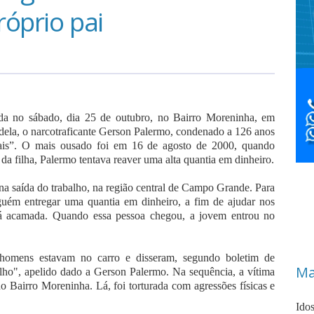
óprio pai
da no sábado, dia 25 de outubro, no Bairro Moreninha, em
dela, o narcotraficante Gerson Palermo, condenado a 126 anos
nais”. O mais ousado foi em 16 de agosto de 2000, quando
a filha, Palermo tentava reaver uma alta quantia em dinheiro.
na saída do trabalho, na região central de Campo Grande. Para
lguém entregar uma quantia em dinheiro, a fim de ajudar nos
tá acamada. Quando essa pessoa chegou, a jovem entrou no
omens estavam no carro e disseram, segundo boletim de
Ma
elho", apelido dado a Gerson Palermo. Na sequência, a vítima
o Bairro Moreninha. Lá, foi torturada com agressões físicas e
Ido