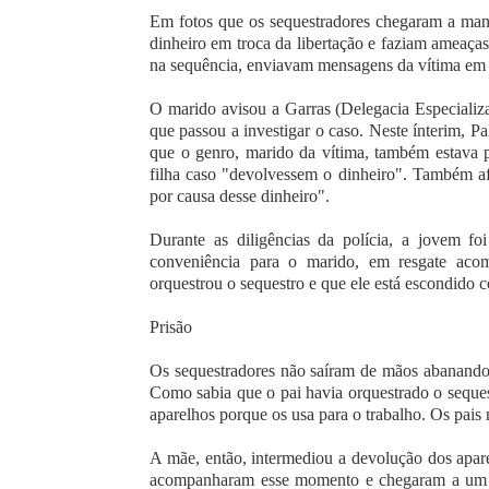
Em fotos que os sequestradores chegaram a mand
dinheiro em troca da libertação e faziam ameaças
na sequência, enviavam mensagens da vítima em
O marido avisou a Garras (Delegacia Especializ
que passou a investigar o caso. Neste ínterim, 
que o genro, marido da vítima, também estava 
filha caso "devolvessem o dinheiro". Também a
por causa desse dinheiro".
Durante as diligências da polícia, a jovem fo
conveniência para o marido, em resgate aco
orquestrou o sequestro e que ele está escondido 
Prisão
Os sequestradores não saíram de mãos abanan
Como sabia que o pai havia orquestrado o seques
aparelhos porque os usa para o trabalho. Os pais 
A mãe, então, intermediou a devolução dos apa
acompanharam esse momento e chegaram a um do