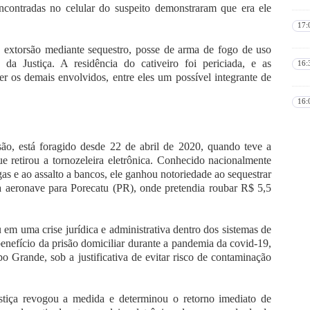
contradas no celular do suspeito demonstraram que era ele
17:
e extorsão mediante sequestro, posse de arma de fogo de uso
da Justiça. A residência do cativeiro foi periciada, e as
16:
er os demais envolvidos, entre eles um possível integrante de
16:
o, está foragido desde 22 de abril de 2020, quando teve a
 retirou a tornozeleira eletrônica. Conhecido nacionalmente
ogas e ao assalto a bancos, ele ganhou notoriedade ao sequestrar
 aeronave para Porecatu (PR), onde pretendia roubar R$ 5,5
em uma crise jurídica e administrativa dentro dos sistemas de
benefício da prisão domiciliar durante a pandemia da covid-19,
o Grande, sob a justificativa de evitar risco de contaminação
tiça revogou a medida e determinou o retorno imediato de