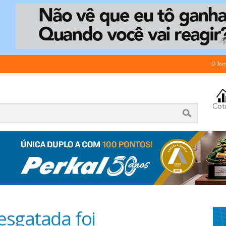
O Jor
esgatada foi