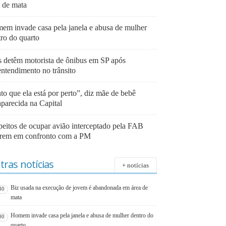
a de mata
em invade casa pela janela e abusa de mulher
tro do quarto
 detêm motorista de ônibus em SP após
entendimento no trânsito
to que ela está por perto”, diz mãe de bebê
aparecida na Capital
peitos de ocupar avião interceptado pela FAB
rem em confronto com a PM
tras notícias
+ notícias
Biz usada na execução de jovem é abandonada em área de
30
mata
Homem invade casa pela janela e abusa de mulher dentro do
00
quarto