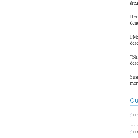
áre
Hom
den
PMs
des
“Sin
des
Sus
mor
Ou
11:
11: