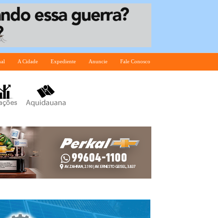
nal
A Cidade
Expediente
Anuncie
Fale Conosco