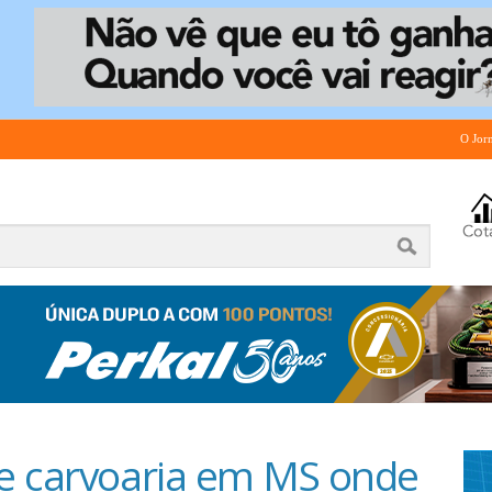
O Jor
de carvoaria em MS onde