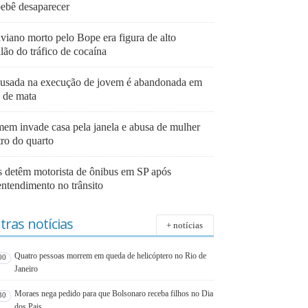
bebê desaparecer
viano morto pelo Bope era figura de alto
lão do tráfico de cocaína
 usada na execução de jovem é abandonada em
a de mata
em invade casa pela janela e abusa de mulher
tro do quarto
 detêm motorista de ônibus em SP após
entendimento no trânsito
tras notícias
+ notícias
Quatro pessoas morrem em queda de helicóptero no Rio de
00
Janeiro
Moraes nega pedido para que Bolsonaro receba filhos no Dia
30
dos Pais