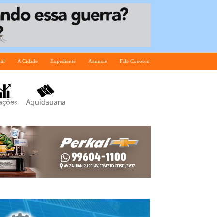
nal
A Cidade
Expediente
Anuncie
Fale Conosco