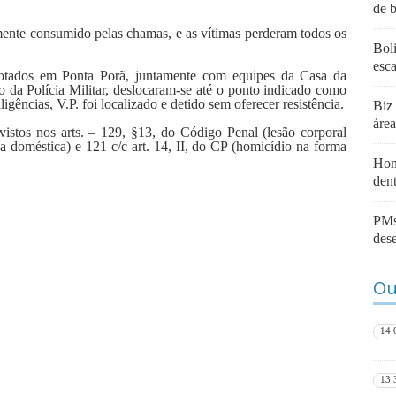
de 
lmente consumido pelas chamas, e as vítimas perderam todos os
Boli
esca
s lotados em Ponta Porã, juntamente com equipes da Casa da
da Polícia Militar, deslocaram-se até o ponto indicado como
igências, V.P. foi localizado e detido sem oferecer resistência.
Biz
áre
vistos nos arts. – 129, §13, do Código Penal (lesão corporal
a doméstica) e 121 c/c art. 14, II, do CP (homicídio na forma
Hom
den
PMs
des
Ou
14:
13: