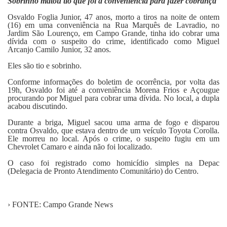
Sobrinho matou tio que foi à conveniência para fazer cobrança
Fale Conosco
Osvaldo Foglia Junior, 47 anos, morto a tiros na noite de ontem
(16) em uma conveniência na Rua Marquês de Lavradio, no
Jardim São Lourenço, em Campo Grande, tinha ido cobrar uma
dívida com o suspeito do crime, identificado como Miguel
Arcanjo Camilo Junior, 32 anos.
Eles são tio e sobrinho.
Conforme informações do boletim de ocorrência, por volta das
19h, Osvaldo foi até a conveniência Morena Frios e Açougue
procurando por Miguel para cobrar uma dívida. No local, a dupla
acabou discutindo.
Durante a briga, Miguel sacou uma arma de fogo e disparou
contra Osvaldo, que estava dentro de um veículo Toyota Corolla.
Ele morreu no local. Após o crime, o suspeito fugiu em um
Chevrolet Camaro e ainda não foi localizado.
O caso foi registrado como homicídio simples na Depac
(Delegacia de Pronto Atendimento Comunitário) do Centro.
› FONTE: Campo Grande News