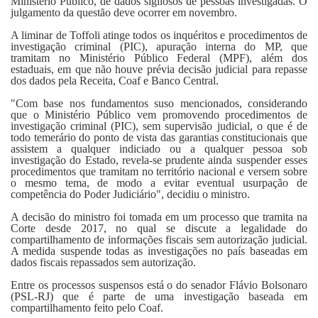
Ministério Público, de dados sigilosos de pessoas investigadas. O
julgamento da questão deve ocorrer em novembro.
A liminar de Toffoli atinge todos os inquéritos e procedimentos de
investigação criminal (PIC), apuração interna do MP, que
tramitam no Ministério Público Federal (MPF), além dos
estaduais, em que não houve prévia decisão judicial para repasse
dos dados pela Receita, Coaf e Banco Central.
"Com base nos fundamentos suso mencionados, considerando
que o Ministério Público vem promovendo procedimentos de
investigação criminal (PIC), sem supervisão judicial, o que é de
todo temerário do ponto de vista das garantias constitucionais que
assistem a qualquer indiciado ou a qualquer pessoa sob
investigação do Estado, revela-se prudente ainda suspender esses
procedimentos que tramitam no território nacional e versem sobre
o mesmo tema, de modo a evitar eventual usurpação de
competência do Poder Judiciário", decidiu o ministro.
A decisão do ministro foi tomada em um processo que tramita na
Corte desde 2017, no qual se discute a legalidade do
compartilhamento de informações fiscais sem autorização judicial.
A medida suspende todas as investigações no país baseadas em
dados fiscais repassados sem autorização.
Entre os processos suspensos está o do senador Flávio Bolsonaro
(PSL-RJ) que é parte de uma investigação baseada em
compartilhamento feito pelo Coaf.