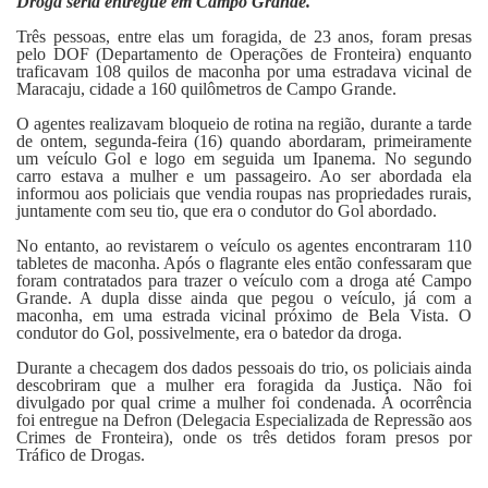
Droga seria entregue em Campo Grande.
Fale Conosco
Três pessoas, entre elas um foragida, de 23 anos, foram presas
pelo DOF (Departamento de Operações de Fronteira) enquanto
traficavam 108 quilos de maconha por uma estradava vicinal de
Maracaju, cidade a 160 quilômetros de Campo Grande.
O agentes realizavam bloqueio de rotina na região, durante a tarde
de ontem, segunda-feira (16) quando abordaram, primeiramente
um veículo Gol e logo em seguida um Ipanema. No segundo
carro estava a mulher e um passageiro. Ao ser abordada ela
informou aos policiais que vendia roupas nas propriedades rurais,
juntamente com seu tio, que era o condutor do Gol abordado.
No entanto, ao revistarem o veículo os agentes encontraram 110
tabletes de maconha. Após o flagrante eles então confessaram que
foram contratados para trazer o veículo com a droga até Campo
Grande. A dupla disse ainda que pegou o veículo, já com a
maconha, em uma estrada vicinal próximo de Bela Vista. O
condutor do Gol, possivelmente, era o batedor da droga.
Durante a checagem dos dados pessoais do trio, os policiais ainda
descobriram que a mulher era foragida da Justiça. Não foi
divulgado por qual crime a mulher foi condenada. A ocorrência
foi entregue na Defron (Delegacia Especializada de Repressão aos
Crimes de Fronteira), onde os três detidos foram presos por
Tráfico de Drogas.