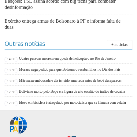
Eleições: TSE assina acordo com big techs para combater
desinformação
Exército entrega armas de Bolsonaro à PF e informa falta de
duas
Outras notícias
+ notícias
Quatro pessoas morrem em queda de helicóptero no Rio de Janeiro
14:00
Moraes nega pedido para que Bolsonaro receba filhos no Dia dos Pais
13:30
Mãe narra emboscada e diz ter sido amarrada antes de bebê desaparecer
13:00
Boliviano morto pelo Bope era figura de alto escalão do tráfico de cocaína
12:30
Idoso em bicicleta é atropelado por motociclista que se filmava com celular
12:00