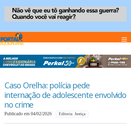
Home
Notï¿½cias
Caso Orelha: polícia pede
internação de adolescente envolvido
Anuncie
no crime
Publicado em 04/02/2026
Editoria: Justiça
Anuncie