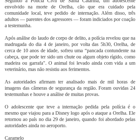
Segundo a Polícia Civil de Santa Catarina, um adolescente
envolvido na morte de Orelha, cão que era cuidado pela
comunidade local, teve pedido de internação. Além disso, três
adultos — parentes dos agressores — foram indiciados por coação
a testemunha.
Após análise do laudo de corpo de delito, a polícia revelou que na
madrugada do dia 4 de janeiro, por volta das 5h30, Orelha, de
cerca de 10 anos de idade, sofreu uma “pancada contundente na
cabeça, que pode ter sido um chute ou algum objeto rígido, como
madeira ou garrafa". O animal foi levado ainda com vida a um
veterinário, mas não resistiu aos ferimentos.
As autoridades afirmam ter analisado mais de mil horas de
imagens das câmeras de segurança da região. Foram ouvidas 24
testemunhas e houve a análise de muitas provas.
O adolescente que teve a internação pedida pela polícia é o
mesmo que viajou para a Disney logo após o ataque a Orelha. Ele
retornou ao país no dia 29 de janeiro, quando foi abordado pelas
autoridades ainda no aeroporto.
Caramelo