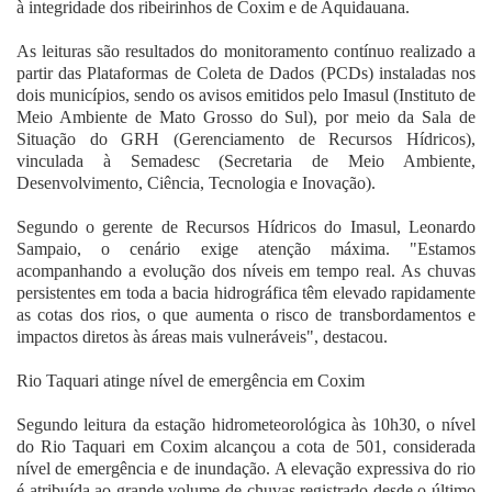
à integridade dos ribeirinhos de Coxim e de Aquidauana.
As leituras são resultados do monitoramento contínuo realizado a
partir das Plataformas de Coleta de Dados (PCDs) instaladas nos
dois municípios, sendo os avisos emitidos pelo Imasul (Instituto de
Meio Ambiente de Mato Grosso do Sul), por meio da Sala de
Situação do GRH (Gerenciamento de Recursos Hídricos),
vinculada à Semadesc (Secretaria de Meio Ambiente,
Desenvolvimento, Ciência, Tecnologia e Inovação).
Segundo o gerente de Recursos Hídricos do Imasul, Leonardo
Sampaio, o cenário exige atenção máxima. "Estamos
acompanhando a evolução dos níveis em tempo real. As chuvas
persistentes em toda a bacia hidrográfica têm elevado rapidamente
as cotas dos rios, o que aumenta o risco de transbordamentos e
impactos diretos às áreas mais vulneráveis", destacou.
Rio Taquari atinge nível de emergência em Coxim
Segundo leitura da estação hidrometeorológica às 10h30, o nível
do Rio Taquari em Coxim alcançou a cota de 501, considerada
nível de emergência e de inundação. A elevação expressiva do rio
é atribuída ao grande volume de chuvas registrado desde o último