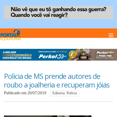
Home
Notï¿½cias
Policia de MS prende autores de
roubo a joalheria e recuperam jóias
Anuncie
Publicado em 20/07/2019
Editoria: Polícia
Anuncie