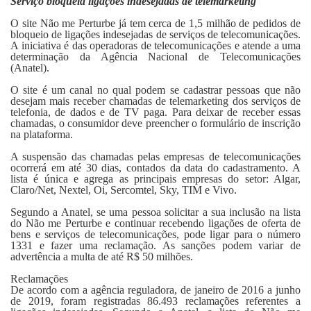
Serviço bloqueia ligações indesejadas de telemarketing
Fale Conosco
O site Não me Perturbe já tem cerca de 1,5 milhão de pedidos de
bloqueio de ligações indesejadas de serviços de telecomunicações.
A iniciativa é das operadoras de telecomunicações e atende a uma
determinação da Agência Nacional de Telecomunicações
(Anatel).
O site é um canal no qual podem se cadastrar pessoas que não
desejam mais receber chamadas de telemarketing dos serviços de
telefonia, de dados e de TV paga. Para deixar de receber essas
chamadas, o consumidor deve preencher o formulário de inscrição
na plataforma.
A suspensão das chamadas pelas empresas de telecomunicações
ocorrerá em até 30 dias, contados da data do cadastramento. A
lista é única e agrega as principais empresas do setor: Algar,
Claro/Net, Nextel, Oi, Sercomtel, Sky, TIM e Vivo.
Segundo a Anatel, se uma pessoa solicitar a sua inclusão na lista
do Não me Perturbe e continuar recebendo ligações de oferta de
bens e serviços de telecomunicações, pode ligar para o número
1331 e fazer uma reclamação. As sanções podem variar de
advertência a multa de até R$ 50 milhões.
Reclamações
De acordo com a agência reguladora, de janeiro de 2016 a junho
de 2019, foram registradas 86.493 reclamações referentes a