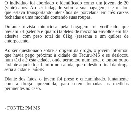
O indivíduo foi abordado e identificado como um jovem de 20
(vinte) anos. Ao ser indagado sobre a sua bagagem, ele relatou
que estava transportando utensílios de porcelana em três caixas
fechadas e uma mochila contendo suas roupas.
Durante revista minuciosa pela bagagem foi verificado que
haviam 74 (setenta e quatro) tabletes de maconha envoltos em fita
adesiva, com peso total de 61kg (sessenta e um quilos) de
entorpecente.
Ao ser questionado sobre a origem da droga, o jovem informou
que havia pego próximo à cidade de Tacuru-MS e se deslocou
num táxi até esta cidade, onde pernoitou num hotel e tomou outro
táxi até aquele local. Informou ainda, que o destino final da droga
seria a cidade Jaú/SP.
Diante dos fatos, o jovem foi preso e encaminhado, juntamente
com a droga apreendida, para serem tomadas as medidas
pertinentes ao caso.
› FONTE: PM MS