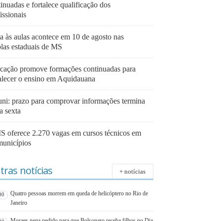
inuadas e fortalece qualificação dos
issionais
ta às aulas acontece em 10 de agosto nas
olas estaduais de MS
cação promove formações continuadas para
talecer o ensino em Aquidauana
uni: prazo para comprovar informações termina
a sexta
S oferece 2.270 vagas em cursos técnicos em
municípios
tras notícias
+ notícias
Quatro pessoas morrem em queda de helicóptero no Rio de
00
Janeiro
Moraes nega pedido para que Bolsonaro receba filhos no Dia