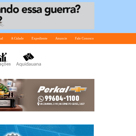
nal
A Cidade
Expediente
Anuncie
Fale Conosco