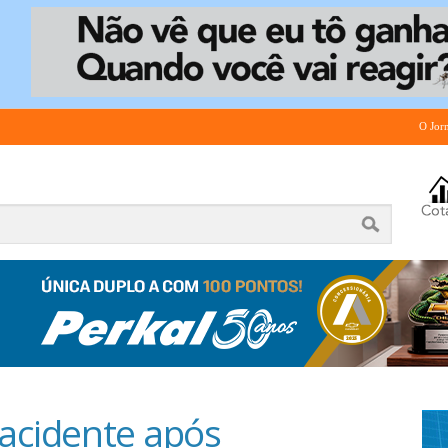
O Jor
 acidente após