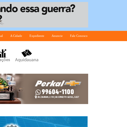
nal
A Cidade
Expediente
Anuncie
Fale Conosco