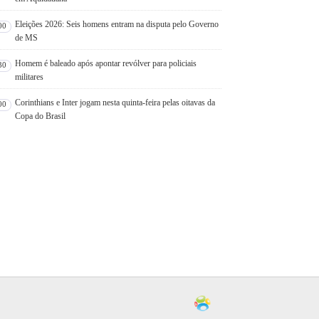
Eleições 2026: Seis homens entram na disputa pelo Governo
00
de MS
Homem é baleado após apontar revólver para policiais
30
militares
Corinthians e Inter jogam nesta quinta-feira pelas oitavas da
00
Copa do Brasil