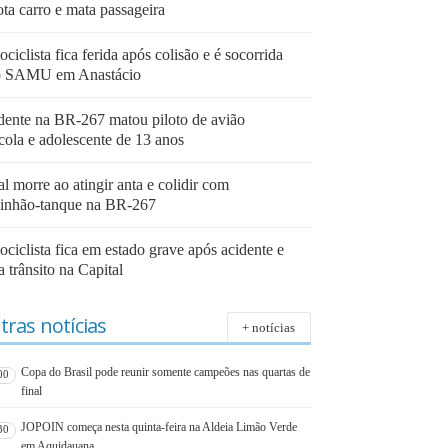
ta carro e mata passageira
ciclista fica ferida após colisão e é socorrida
o SAMU em Anastácio
dente na BR-267 matou piloto de avião
cola e adolescente de 13 anos
l morre ao atingir anta e colidir com
inhão-tanque na BR-267
ciclista fica em estado grave após acidente e
a trânsito na Capital
tras notícias
+ notícias
Copa do Brasil pode reunir somente campeões nas quartas de
00
final
JOPOIN começa nesta quinta-feira na Aldeia Limão Verde
30
em Aquidauana