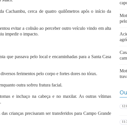
capo
da Cachambu, cerca de quatro quilômetros após o início da
Moto
pel
ntou evitar a colisão ao perceber outro veículo vindo em alta
iu impedir o impacto.
Aci
agrí
Casa
ista que passava pelo local e encaminhadas para a Santa Casa
cam
Moto
 diversos ferimentos pelo corpo e fortes dores no tórax.
trav
nquanto outra sofreu fratura facial.
Ou
omas e inchaço na cabeça e no maxilar. As outras vítimas
.
12:
s das crianças precisaram ser transferidos para Campo Grande
11: