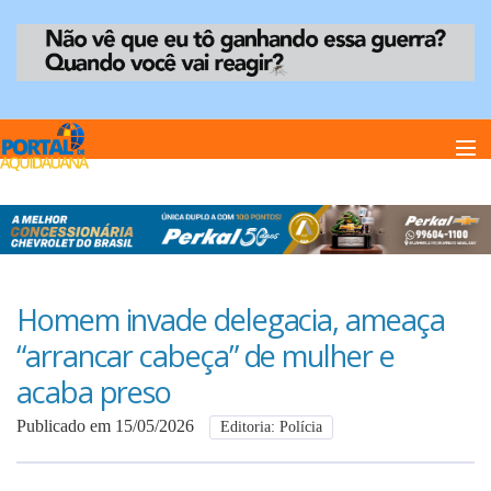
Home
Notï¿½cias
Homem invade delegacia, ameaça
“arrancar cabeça” de mulher e
Anuncie
acaba preso
Publicado em 15/05/2026
Editoria: Polícia
Anuncie