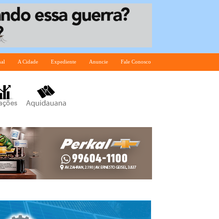
nal
A Cidade
Expediente
Anuncie
Fale Conosco