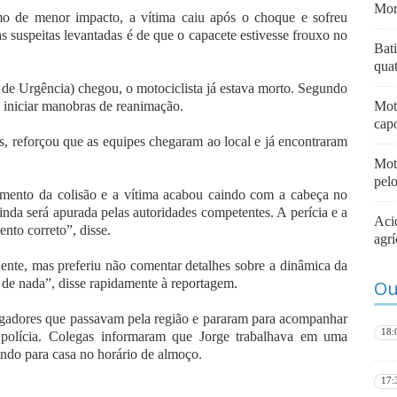
Mor
omo de menor impacto, a vítima caiu após o choque e sofreu
 suspeitas levantadas é de que o capacete estivesse frouxo no
Bat
quat
e Urgência) chegou, o motociclista já estava morto. Segundo
e iniciar manobras de reanimação.
Mot
capo
s, reforçou que as equipes chegaram ao local e já encontraram
Moto
pel
mento da colisão e a vítima acabou caindo com a cabeça no
inda será apurada pelas autoridades competentes. A perícia e a
Aci
ento correto”, disse.
agrí
ente, mas preferiu não comentar detalhes sobre a dinâmica da
 de nada”, disse rapidamente à reportagem.
Ou
egadores que passavam pela região e pararam para acompanhar
18:
polícia. Colegas informaram que Jorge trabalhava em uma
indo para casa no horário de almoço.
17: