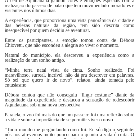
O céu de Aquidauana ganhou cores e emoções especiais com a
Fale Conosco
realização do passeio de balão que tem movimentado moradores e
visitantes nos últimos dias.
A experiência, que proporciona uma vista panorâmica da cidade e
das belezas naturais da região, tem sido descrita como
inesquecível por quem decidiu se aventurar.
Entre os participantes, a emoção tomou conta de Débora
Chiovetti, que não escondeu a alegria ao viver o momento.
Natural do município, ela descreveu a experiência como a
realização de um sonho antigo.
“Minha terra natal vista de cima. Sonho realizado. Foi
maravilhoso, surreal, incrível, não dá pra descrever em palavras.
Só sei que quero ir de novo”, relatou, ainda tomada pelo
entusiasmo.
Débora contou que não conseguiu “fingir costume” diante da
magnitude da experiência e destacou a sensação de redescobrir
Aquidauana sob uma nova perspectiva.
Para ela, o voo foi mais do que um passeio: foi uma reflexão sobre
a vida e sobre a importância de se permitir viver o novo.
“Todo mundo me perguntando como foi. Eu só digo o seguinte:
nós nos atrevemos muito pouco para o quanto a vida é curta. O