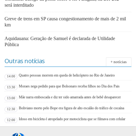
será interditado
Greve de trens em SP causa congestionamento de mais de 2 mil
km
Aquidauana: Geração de Samuel é declarada de Utilidade
Pública
Outras notícias
+ notícias
Quatro pessoas morrem em queda de helicóptero no Rio de Janeiro
14:00
Moraes nega pedido para que Bolsonaro receba filhos no Dia dos Pais
13:30
Mãe narra emboscada e diz ter sido amarrada antes de bebê desaparecer
13:00
Boliviano morto pelo Bope era figura de alto escalão do tráfico de cocaína
12:30
Idoso em bicicleta é atropelado por motociclista que se filmava com celular
12:00