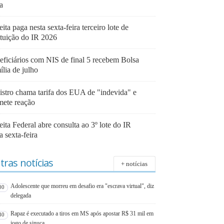
a
ita paga nesta sexta-feira terceiro lote de
ituição do IR 2026
eficiários com NIS de final 5 recebem Bolsa
lia de julho
istro chama tarifa dos EUA de "indevida" e
mete reação
ita Federal abre consulta ao 3º lote do IR
a sexta-feira
tras notícias
+ notícias
Adolescente que morreu em desafio era "escrava virtual", diz
00
delegada
Rapaz é executado a tiros em MS após apostar R$ 31 mil em
30
jogo de sinuca