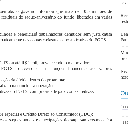
sext
nrola, o governo informou que mais de 10,5 milhões de
Rece
 residuais do saque-aniversário do fundo, liberados em várias
rest
ilhões e beneficiará trabalhadores demitidos sem justa causa
Ben
omaticamente nas contas cadastradas no aplicativo do FGTS.
Famí
Min
pro
GTS ou até R$ 1 mil, prevalecendo o maior valor;
o FGTS, o acesso das instituições financeiras aos valores
Rece
nest
ação da dívida dentro do programa;
aixa para concluir a operação;
ativas do FGTS, com prioridade para contas inativas.
Ou
14:
eque especial e Crédito Direto ao Consumidor (CDC);
s saques anuais e antecipações do saque-aniversário até a
13: