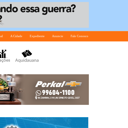
nal
A Cidade
Expediente
Anuncie
Fale Conosco